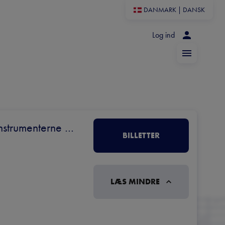
DANMARK
|
DANSK
Log ind
strumenterne 
BILLETTER
LÆS MINDRE