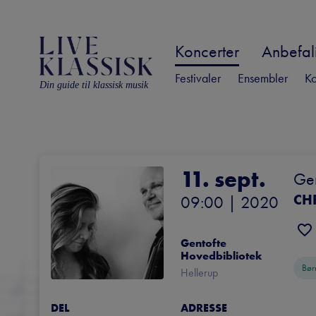
Koncerter
Anbefali
Festivaler
Ensembler
Ko
Din guide til klassisk musik
11. sept.
Gen
CH
09:00
 | 
2020
for
Gentofte 
Hovedbibliotek
Bør
Hellerup
DEL
ADRESSE