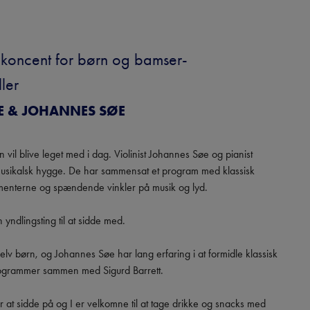
 koncent for børn og bamser- 
ler
E & JOHANNES SØE
vil blive leget med i dag. Violinist Johannes Søe og pianist 
l musikalsk hygge. De har sammensat et program med klassisk 
umenterne og spændende vinkler på musik og lyd.

ndlingsting til at sidde med. 

lv børn, og Johannes Søe har lang erfaring i at formidle klassisk 
programmer sammen med Sigurd Barrett.

r at sidde på og I er velkomne til at tage drikke og snacks med 