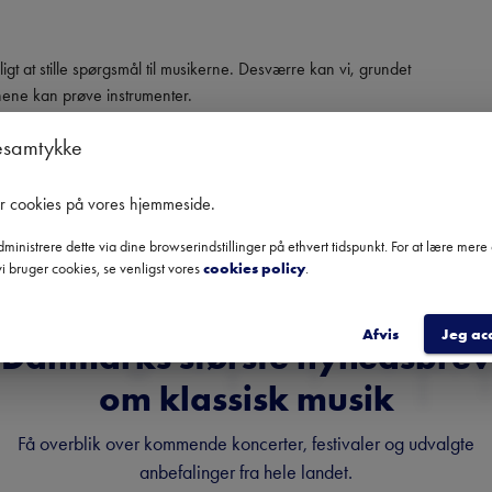
igt at stille spørgsmål til musikerne. Desværre kan vi, grundet 
ene kan prøve instrumenter. 

esamtykke
g.
er cookies på vores hjemmeside
.
ministrere dette via dine browserindstillinger på ethvert tidspunkt. For at lære mer
i bruger cookies, se venligst vores
cookies policy
.
Afvis
Jeg ac
Danmarks største nyhedsbrev
om klassisk musik
Få overblik over kommende koncerter, festivaler og udvalgte
anbefalinger fra hele landet.