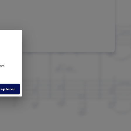
e om
cepterer