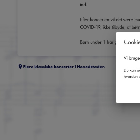
ind. 

Efter koncerten vil det være mul
COVID-19, ikke tilbyde, at børn
Cooki
Børn under 1 har gratis adgan
Vi brug
Flere klassiske koncerter i
Hovedstaden
Du kan ad
hvordan v