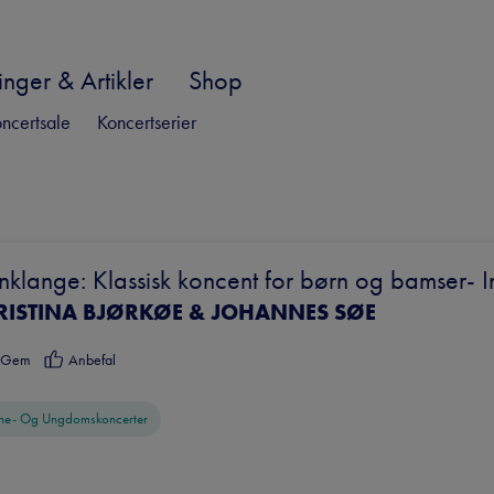
nger & Artikler
Shop
ncertsale
Koncertserier
klange: Klassisk koncent for børn og bamser- In
RISTINA BJØRKØE & JOHANNES SØE
tæller
Gem
Anbefal
ne- Og Ungdomskoncerter