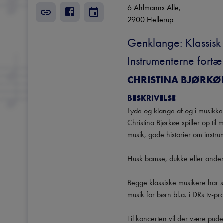
6 Ahlmanns Alle
, 
2900
Hellerup
Genklange: Klassisk
Instrumenterne fortæl
CHRISTINA BJØRKØ
BESKRIVELSE
Lyde og klange af og i musikken 
Christina Bjørkøe spiller op ti
musik, gode historier om instr
Husk bamse, dukke eller anden y
Begge klassiske musikere har se
musik for børn bl.a. i DRs tv-
Til koncerten vil der være pude