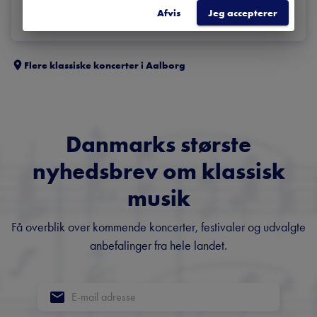
Afvis
Jeg accepterer
Flere klassiske koncerter i
Aalborg
Danmarks største
nyhedsbrev om klassisk
musik
Få overblik over kommende koncerter, festivaler og udvalgte
anbefalinger fra hele landet.