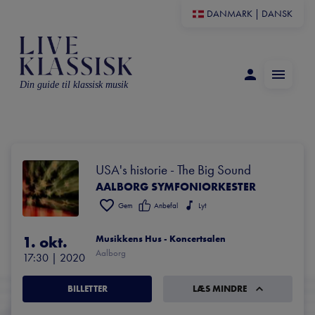
DANMARK
|
DANSK
Din guide til klassisk musik
USA's historie - The Big Sound
AALBORG SYMFONIORKESTER
Gem
Anbefal
Lyt
1. okt.
Musikkens Hus - Koncertsalen
Aalborg
17:30
 | 
2020
BILLETTER
LÆS MINDRE