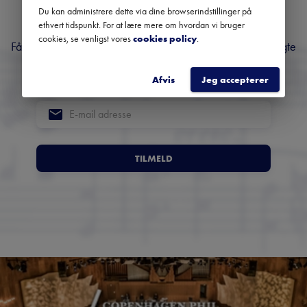
Du kan administrere dette via dine browserindstillinger på
musik
ethvert tidspunkt. For at lære mere om hvordan vi bruger
cookies, se venligst vores
cookies policy
.
Få overblik over kommende koncerter, festivaler og udvalgte
anbefalinger fra hele landet.
Afvis
Jeg accepterer
TILMELD