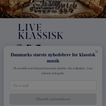
Danmarks største nyhedsbrev for klassisk
KONTAKT
musik
+45 2241 4168
Få overblik over klassisk koncerter direkte i din indbakke - hver
info@liveklassisk.dk
måned, helt gratis.
Live Klassisk ApS
CVR 41507780
Tilmeld nyhedsbrev
Copyright ©
2026
Live Klassisk •
Fortroligheds- og
cookie-politik