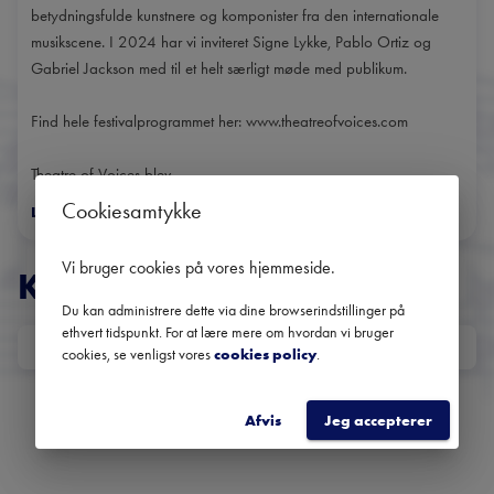
betydningsfulde kunstnere og komponister fra den internationale
musikscene. I 2024 har vi inviteret Signe Lykke, Pablo Ortiz og
Gabriel Jackson med til et helt særligt møde med publikum.
Find hele festivalprogrammet her: www.theatreofvoices.com
Theatre of Voices blev...
Cookiesamtykke
Læs mere
>
Vi bruger cookies på vores hjemmeside
.
KONCERTER
Du kan administrere dette via dine browserindstillinger på
ethvert tidspunkt. For at lære mere om hvordan vi bruger
DATO
cookies, se venligst vores
cookies policy
.
Ingen kommende koncerter
Brug datofilteret for at se tidligere koncerter
Afvis
Jeg accepterer