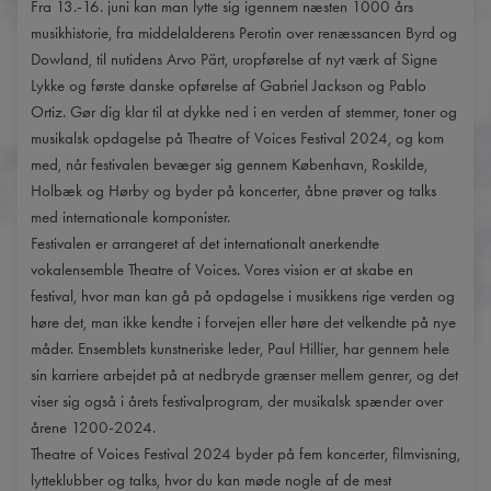
Fra 13.-16. juni kan man lytte sig igennem næsten 1000 års
musikhistorie, fra middelalderens Perotin over renæssancen Byrd og
Dowland, til nutidens Arvo Pärt, uropførelse af nyt værk af Signe
Lykke og første danske opførelse af Gabriel Jackson og Pablo
Ortiz. Gør dig klar til at dykke ned i en verden af stemmer, toner og
musikalsk opdagelse på Theatre of Voices Festival 2024, og kom
med, når festivalen bevæger sig gennem København, Roskilde,
Holbæk og Hørby og byder på koncerter, åbne prøver og talks
med internationale komponister.
Festivalen er arrangeret af det internationalt anerkendte
vokalensemble Theatre of Voices. Vores vision er at skabe en
festival, hvor man kan gå på opdagelse i musikkens rige verden og
høre det, man ikke kendte i forvejen eller høre det velkendte på nye
måder. Ensemblets kunstneriske leder, Paul Hillier, har gennem hele
sin karriere arbejdet på at nedbryde grænser mellem genrer, og det
viser sig også i årets festivalprogram, der musikalsk spænder over
årene 1200-2024.
Theatre of Voices Festival 2024 byder på fem koncerter, filmvisning,
lytteklubber og talks, hvor du kan møde nogle af de mest