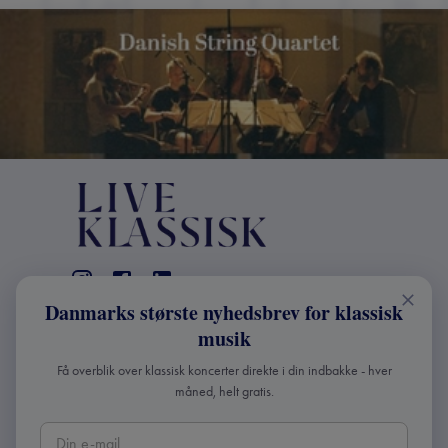
Danmarks største nyhedsbrev for klassisk
KONTAKT
musik
+45 2241 4168
Få overblik over klassisk koncerter direkte i din indbakke - hver
info@liveklassisk.dk
måned, helt gratis.
Live Klassisk ApS