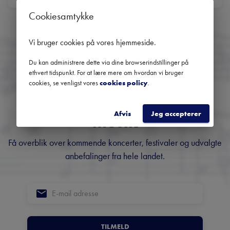
Ingen kommende koncerter
Cookiesamtykke
Brug datofilteret for at se tidligere koncerter
Vi bruger cookies på vores hjemmeside
.
Du kan administrere dette via dine browserindstillinger på
ethvert tidspunkt. For at lære mere om hvordan vi bruger
Danmarks største
cookies, se venligst vores
cookies policy
.
nyhedsbrev om klassisk
Afvis
Jeg accepterer
musik
Få overblik over kommende koncerter, festivaler og udvalgte
anbefalinger fra hele landet.
TILMELD