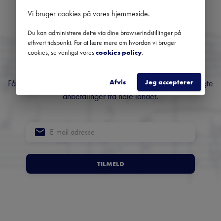
Vi bruger cookies på vores hjemmeside
.
Danmarks største
Du kan administrere dette via dine browserindstillinger på
nyhedsbrev om klassisk
ethvert tidspunkt. For at lære mere om hvordan vi bruger
cookies, se venligst vores
cookies policy
.
musik
Afvis
Jeg accepterer
Få overblik over kommende koncerter, festivaler og udvalgte
anbefalinger fra hele landet.
TILMELD