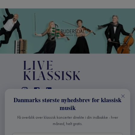
Danmarks største nyhedsbrev for klassisk
KONTAKT
musik
+45 2241 4168
Få overblik over klassisk koncerter direkte i din indbakke - hver
info@liveklassisk.dk
måned, helt gratis.
Live Klassisk ApS