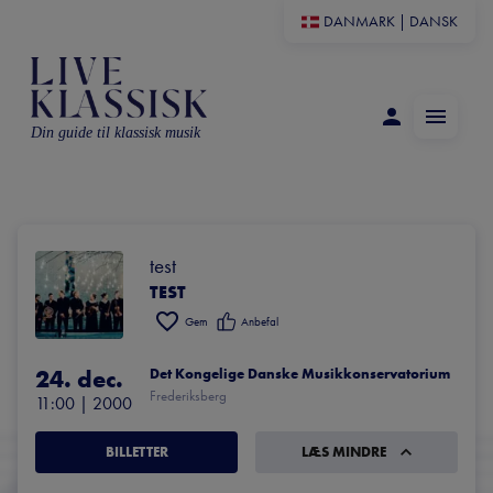
DANMARK
|
DANSK
Din guide til klassisk musik
test
TEST
Gem
Anbefal
24. dec.
Det Kongelige Danske Musikkonservatorium
Frederiksberg
11:00
 | 
2000
BILLETTER
LÆS MINDRE