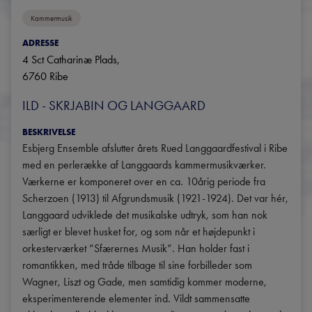
Kammermusik
ADRESSE
4 Sct Catharinæ Plads
, 
6760
Ribe
ILD - SKRJABIN OG LANGGAARD
BESKRIVELSE
Esbjerg Ensemble afslutter årets Rued Langgaardfestival i Ribe 
med en perlerække af Langgaards kammermusikværker. 
Værkerne er komponeret over en ca. 10årig periode fra 
Scherzoen (1913) til Afgrundsmusik (1921-1924). Det var hér, 
Langgaard udviklede det musikalske udtryk, som han nok 
særligt er blevet husket for, og som når et højdepunkt i 
orkesterværket ”Sfærernes Musik”. Han holder fast i 
romantikken, med tråde tilbage til sine forbilleder som 
Wagner, Liszt og Gade, men samtidig kommer moderne, 
eksperimenterende elementer ind. Vildt sammensatte 