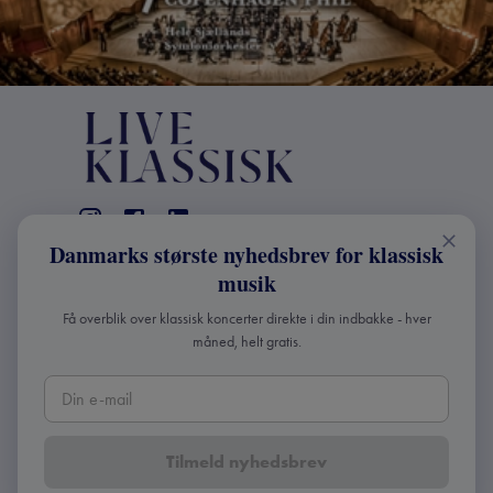
Danmarks største nyhedsbrev for klassisk
KONTAKT
musik
+45 2241 4168
Få overblik over klassisk koncerter direkte i din indbakke - hver
info@liveklassisk.dk
måned, helt gratis.
Live Klassisk ApS
CVR 41507780
Tilmeld nyhedsbrev
Copyright ©
2026
Live Klassisk •
Fortroligheds- og
cookie-politik