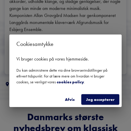
akkorder, udholdte klange, og stadige gentagelser, der nogle 
gange kan minde om moderne minimalistisk musik. 
Komponisten Allan Gravgård Madsen har genkomponeret 
Langgårds monumentale klaverværk Afgrundsmusik for 
Esbjerg Ensemble.

Cookiesamtykke
DRTransmission
DEL
Vi bruger cookies på vores hjemmeside
.
Du kan administrere dette via dine browserindstillinger på
ethvert tidspunkt. For at lære mere om hvordan vi bruger
cookies, se venligst vores
cookies policy
.
Flere klassiske koncerter i
Sydjylland
Afvis
Jeg accepterer
Danmarks største
nyhedsbrev om klassisk