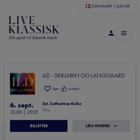
DANMARK
|
DANSK
Din guide til klassisk musik
ILD - SKRJABIN OG LANGGAARD
Gem
Anbefal
6. sept.
Sct. Catharinæ Kirke
Ribe
15:00
 | 
2020
BILLETTER
LÆS MINDRE