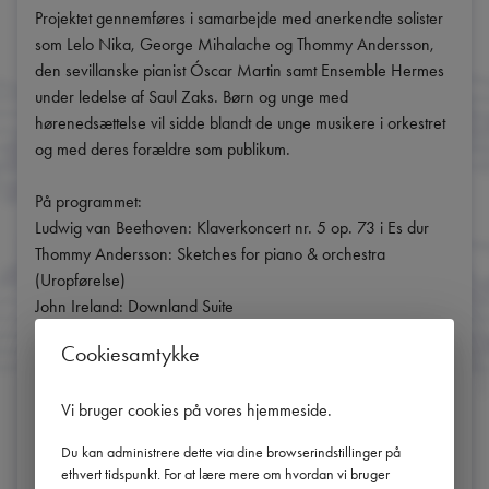
Projektet gennemføres i samarbejde med anerkendte solister 
som Lelo Nika, George Mihalache og Thommy Andersson, 
den sevillanske pianist Óscar Martin samt Ensemble Hermes 
under ledelse af Saul Zaks. Børn og unge med 
hørenedsættelse vil sidde blandt de unge musikere i orkestret 
og med deres forældre som publikum.

På programmet:

Ludwig van Beethoven: Klaverkoncert nr. 5 op. 73 i Es dur

Thommy Andersson: Sketches for piano & orchestra 
(Uropførelse)

John Ireland: Downland Suite

Musik af Lelo Nika/Thommy Andersson

Cookiesamtykke
Saul Zaks og Ensemble Hermes har iscenesat en række 
Vi bruger cookies på vores hjemmeside
.
koncerter for døve børn for at udforske, hvordan det er muligt 
at opleve musik uden at kunne høre det fuldt ud. Koncerterne 
Du kan administrere dette via dine browserindstillinger på
udføres i 2020, året, hvor verden fejrer 250 års jubilæum for 
ethvert tidspunkt. For at lære mere om hvordan vi bruger