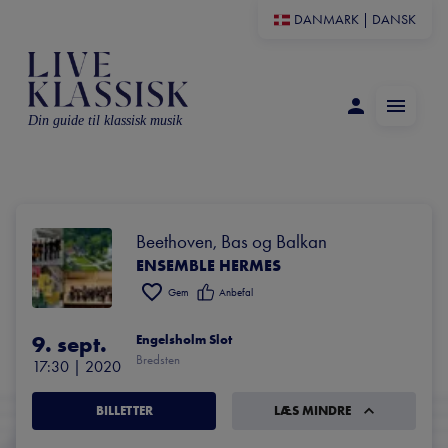
DANMARK
|
DANSK
Din guide til klassisk musik
Beethoven, Bas og Balkan
ENSEMBLE HERMES
Gem
Anbefal
9. sept.
Engelsholm Slot
Bredsten
17:30
 | 
2020
BILLETTER
LÆS MINDRE