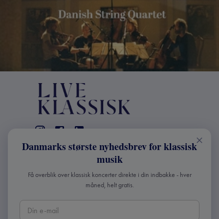
Danmarks største nyhedsbrev for klassisk
KONTAKT
musik
+45 2241 4168
Få overblik over klassisk koncerter direkte i din indbakke - hver
info@liveklassisk.dk
måned, helt gratis.
Live Klassisk ApS
CVR 41507780