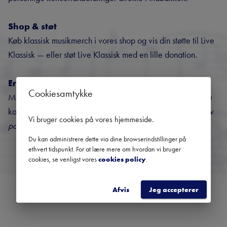
Shop & støt
Køb klassisk musikmerch i vores shop og vis din støtte til Live
Klassisk — eller støt Live Klassisk med en lille donation.
Er du arrangør?
Cookiesamtykke
Med en gratis Backstage-bruger administrerer du selv dine
koncerter og din profil. Vil du nå flere publikummer? →
Bliv
Vi bruger cookies på vores hjemmeside
.
partner
Du kan administrere dette via dine browserindstillinger på
ethvert tidspunkt. For at lære mere om hvordan vi bruger
cookies, se venligst vores
cookies policy
.
ANMOD OM EN BACKSTAGE-BRUGER
Afvis
Jeg accepterer