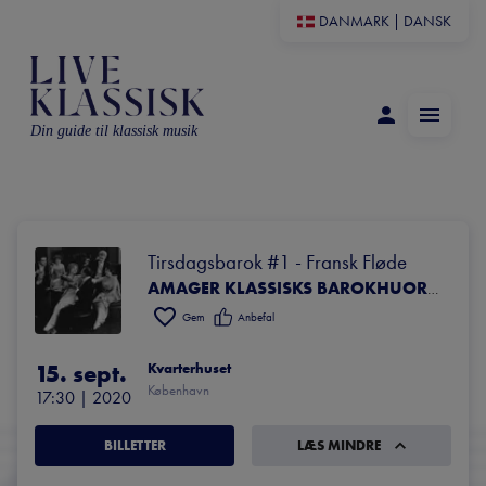
DANMARK
|
DANSK
Din guide til klassisk musik
Tirsdagsbarok #1 - Fransk Fløde
AMAGER KLASSISKS BAROKHUORKESTER & KOR FEAT. HANNE LE FEVRE (MEZZO)
Gem
Anbefal
15. sept.
Kvarterhuset
København
17:30
 | 
2020
BILLETTER
LÆS MINDRE