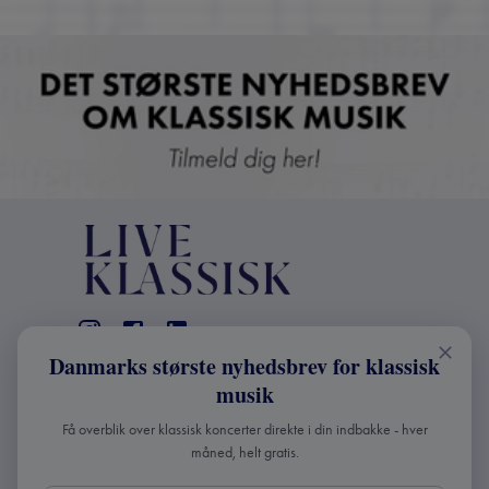
Danmarks største nyhedsbrev for klassisk
KONTAKT
musik
+45 2241 4168
Få overblik over klassisk koncerter direkte i din indbakke - hver
info@liveklassisk.dk
måned, helt gratis.
Live Klassisk ApS