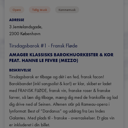
Opera
Tidlig Musik
Kammermusik
ADRESSE
3 Jemtelandsgade
, 
2300
København
Tirsdagsbarok #1 - Fransk Fløde
AMAGER KLASSISKS BAROKHUORKESTER & KOR
FEAT. HANNE LE FEVRE (MEZZO)
BESKRIVELSE
Tirsdagsbarok er tilbage og dét i en fed, fransk facon!

Barokbandet (inkl sangsolist & kor!) er klar, skibet er ladet 
med FRANSK FLØDE, fransk vin, franske roser & franske 
farver, så læn dig tilbage, mæng dig med de frankofile og lad 
dig drive ned af Seinen. Aftenen står på Rameau-opera i 
lynformat: Best of “Dardanus” og uddrag fra Les Indes 
Galantes. Med plads til - franske - overraskelser. Et glas vin 
er inkluderet i din billet.
