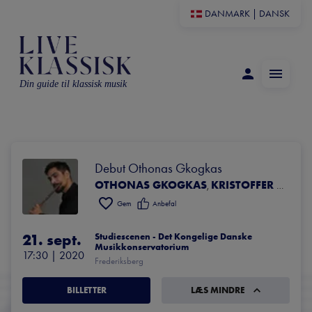
DANMARK
|
DANSK
Din guide til klassisk musik
Debut Othonas Gkogkas 
OTHONAS GKOGKAS
KRISTOFFER HYLDIG
,
Gem
Anbefal
21. sept.
Studiescenen - Det Kongelige Danske 
Musikkonservatorium
17:30
 | 
2020
Frederiksberg
BILLETTER
LÆS MINDRE