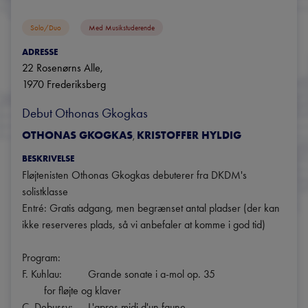
Solo/duo
Med Musikstuderende
ADRESSE
22 Rosenørns Alle
, 
1970
Frederiksberg
Debut Othonas Gkogkas 
OTHONAS GKOGKAS
KRISTOFFER HYLDIG
,
BESKRIVELSE
Fløjtenisten Othonas Gkogkas debuterer fra DKDM's 
solistklasse 

Entré: Gratis adgang, men begrænset antal pladser (der kan 
ikke reserveres plads, så vi anbefaler at komme i god tid)

Program:

F. Kuhlau:  	Grande sonate i a-mol op. 35

  	for fløjte og klaver

C. Debussy: 	L'apres midi d'un faune
