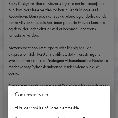
Barry Koskys version af Mozarts Tryllefløjten har begejstret 
publikum over hele verden og kan nu endelig opleves i 
København. Den sprælske, spektakulære og underholdende 
opera vil vække glæde hos både garvede Mozart-kendere 
og dem, der leder efter et sted at begynde i operaens 
fantastiske verden.

Mozarts mest populære opera udspiller sig her i en 
ekspressionistisk 1920’er stumfilmsæstetik. Forestillingens 
syrede univers er tilsat håndtegnet videoanimation: Nosferatu 
møder Monty Pythonsk animation møder wienerklassisk 
opera.

Denne forrygende opsætning af Tryllefløjten har begejstret et 
bredt publikum siden premieren på Komische Oper i Berlin, 
Cookiesamtykke
og takket være et enestående samarbejde mellem CPH 
Opera Festival og Den Kongelige Opera kan den nu opleves 
Vi bruger cookies på vores hjemmeside
.
i København.
