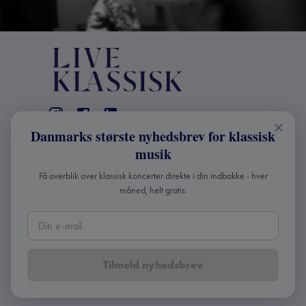
Danmarks største nyhedsbrev for klassisk
KONTAKT
musik
+45 2241 4168
Få overblik over klassisk koncerter direkte i din indbakke - hver
info@liveklassisk.dk
måned, helt gratis.
Live Klassisk ApS
CVR 41507780
Tilmeld nyhedsbrev
Copyright ©
2026
Live Klassisk •
Fortroligheds- og
cookie-politik