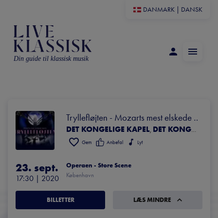
DANMARK
|
DANSK
Din guide til klassisk musik
Tryllefløjten - Mozarts mest elskede 
DET KONGELIGE KAPEL
DET KONGELIGE OPERAKOR
opera
,
Gem
Anbefal
Lyt
23. sept.
Operaen - Store Scene
København
17:30
 | 
2020
BILLETTER
LÆS MINDRE