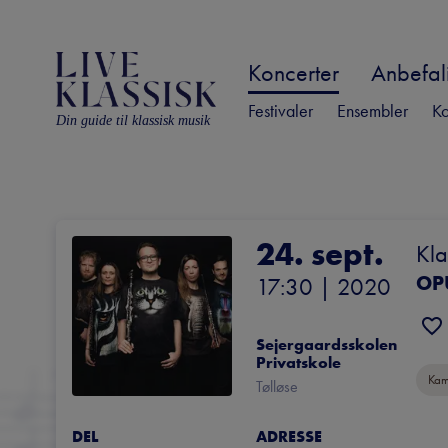
Koncerter
Anbefali
Festivaler
Ensembler
Ko
Din guide til klassisk musik
24. sept.
Kla
OP
17:30
 | 
2020
Sejergaardsskolen 
Privatskole
Kam
Tølløse
DEL
ADRESSE