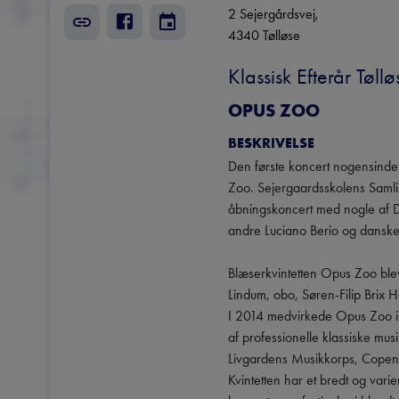
2 Sejergårdsvej
, 
4340
Tølløse
Klassisk Efterår Tøl
OPUS ZOO
BESKRIVELSE
Den første koncert nogensinde 
Zoo. Sejergaardsskolens Samli
åbningskoncert med nogle af Da
andre Luciano Berio og danske 
Blæserkvintetten Opus Zoo blev d
Lindum, obo, Søren-Filip Brix H
I 2014 medvirkede Opus Zoo i 
af professionelle klassiske mus
Livgardens Musikkorps, Copenh
Kvintetten har et bredt og varier