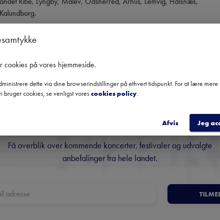
dt andet Ribe, Lyngby, Målev, Odsherred, Århus, Lemvig, Halsnæs, 
 Kalundborg.
esamtykke
er cookies på vores hjemmeside
.
ministrere dette via dine browserindstillinger på ethvert tidspunkt. For at lære mer
i bruger cookies, se venligst vores
cookies policy
.
Danmarks største nyhedsbrev
om klassisk musik
Afvis
Jeg ac
Få overblik over kommende koncerter, festivaler og udvalgte
anbefalinger fra hele landet.
TILME