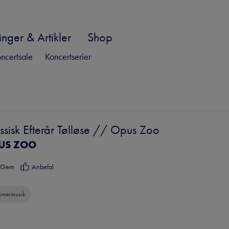
nger & Artikler
Shop
ncertsale
Koncertserier
ssisk Efterår Tølløse // Opus Zoo
US ZOO
Gem
Anbefal
mermusik