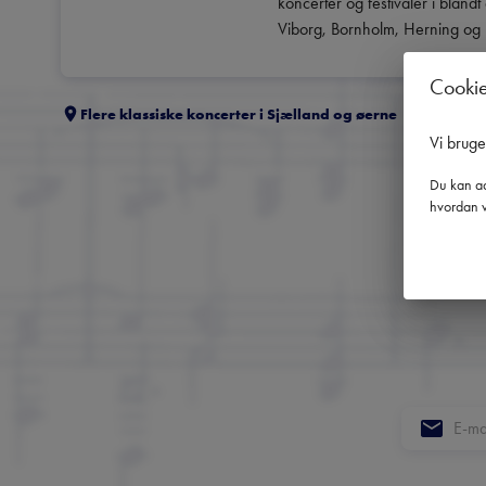
koncerter og festivaler i blan
Viborg, Bornholm, Herning og
Cooki
Flere klassiske koncerter i
Sjælland og øerne
Vi brug
Du kan ad
hvordan v