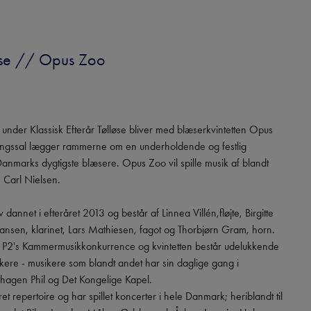
løse // Opus Zoo
under Klassisk Efterår Tølløse bliver med blæserkvintetten Opus 
ngssal lægger rammerne om en underholdende og festlig 
nmarks dygtigste blæsere. Opus Zoo vil spille musik af blandt 
Carl Nielsen.

annet i efteråret 2013 og består af Linnea Villén,fløjte, Birgitte 
ansen, klarinet, Lars Mathiesen, fagot og Thorbjørn Gram, horn.

P2's Kammermusikkonkurrence og kvintetten består udelukkende 
ikere - musikere som blandt andet har sin daglige gang i 
agen Phil og Det Kongelige Kapel.

et repertoire og har spillet koncerter i hele Danmark; heriblandt til 