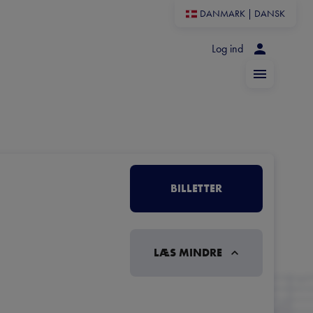
DANMARK
|
DANSK
Log ind
BILLETTER
LÆS MINDRE