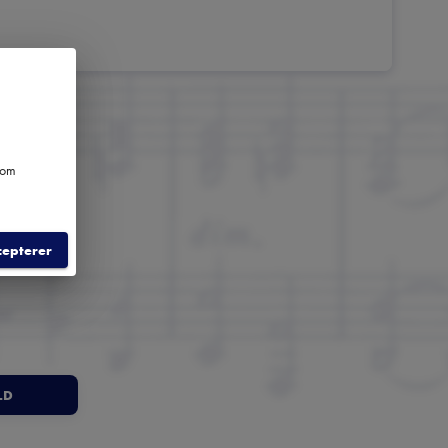
e om
cepterer
LD