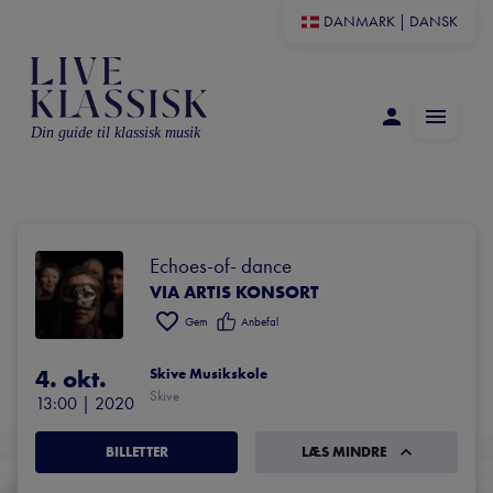
DANMARK
|
DANSK
Din guide til klassisk musik
Echoes-of- dance
VIA ARTIS KONSORT
Gem
Anbefal
4. okt.
Skive Musikskole
Skive
13:00
 | 
2020
BILLETTER
LÆS MINDRE