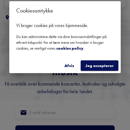
Cookiesamtykke
Flere klassiske koncerter i
Midt- og Vestjylland
Vi bruger cookies på vores hjemmeside
.
Du kan administrere dette via dine browserindstillinger på
ethvert tidspunkt. For at lære mere om hvordan vi bruger
Danmarks største
cookies, se venligst vores
cookies policy
.
nyhedsbrev om klassisk
Afvis
Jeg accepterer
musik
Få overblik over kommende koncerter, festivaler og udvalgte
anbefalinger fra hele landet.