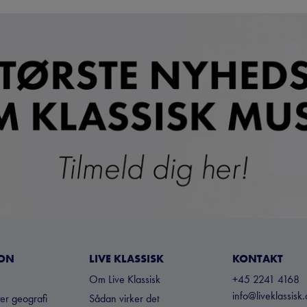
ION
LIVE KLASSISK
KONTAKT
Om Live Klassisk
+45 2241 4168
info@liveklassisk.
ter geografi
Sådan virker det