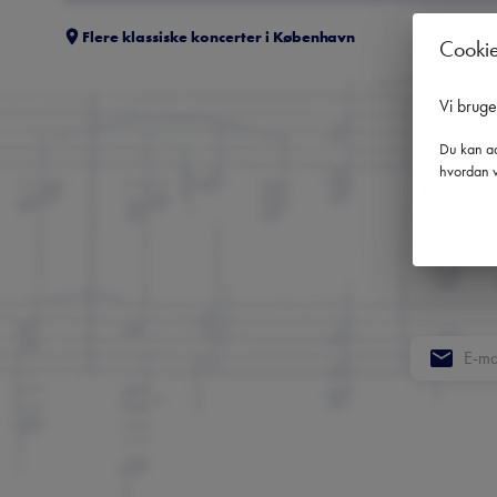
Flere klassiske koncerter i
København
Cooki
Vi brug
Du kan ad
hvordan v