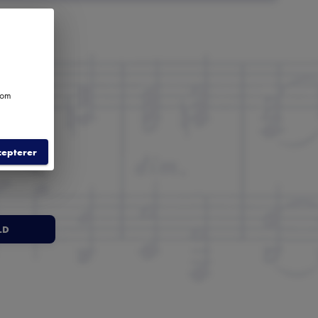
e om
cepterer
LD