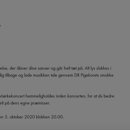
e
se, der åbner dine sanser og går helt tæt på. Alt lys slukkes i 
dig tilbage og lade musikken tale gennem DR Pigekorets smukke 
Mørkekoncert hemmeligholdes inden koncerten, for at du bedre 
elt på dens egne præmisser.

en 5. oktober 2020 klokken 20.00.