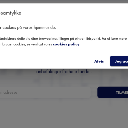
esamtykke
er cookies på vores hjemmeside
.
ministrere dette via dine browserindstillinger på ethvert tidspunkt. For at lære mer
Danmarks største nyhedsbrev
i bruger cookies, se venligst vores
cookies policy
.
om klassisk musik
Afvis
Jeg ac
Få overblik over kommende koncerter, festivaler og udvalgte
anbefalinger fra hele landet.
TILME