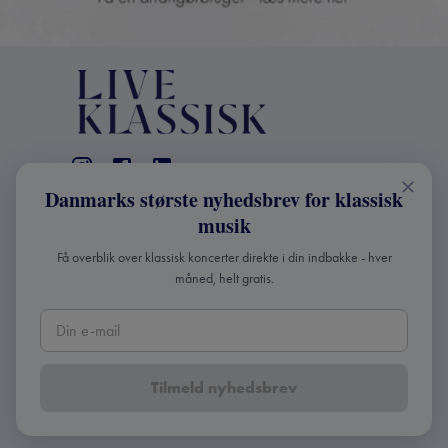
Danmarks største nyhedsbrev for klassisk
KONTAKT
musik
+45 2241 4168
Få overblik over klassisk koncerter direkte i din indbakke - hver
info@liveklassisk.dk
måned, helt gratis.
Live Klassisk ApS
CVR 41507780
Tilmeld nyhedsbrev
Copyright ©
2026
Live Klassisk •
Fortroligheds- og
cookie-politik