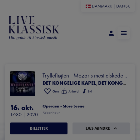
DANMARK
|
DANSK
Din guide til klassisk musik
Tryllefløjten - Mozarts mest elskede 
DET KONGELIGE KAPEL
DET KONGELIGE OPERAKOR
opera
,
Gem
Anbefal
Lyt
16. okt.
Operaen - Store Scene
København
17:30
 | 
2020
BILLETTER
LÆS MINDRE