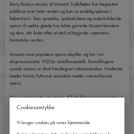
Barry Koskys version af Mozarts Tryllefløjten har begejstret 
publikum over hele verden og kan nu endelig opleves i 
København. Den sprælske, spektakulære og underholdende 
opera vil vække glæde hos både garvede Mozart-kendere 
og dem, der leder efter et sted at begynde i operaens 
fantastiske verden.

Mozarts mest populære opera udspiller sig her i en 
ekspressionistisk 1920’er stumfilmsæstetik. Forestillingens 
syrede univers er tilsat håndtegnet videoanimation: Nosferatu 
møder Monty Pythonsk animation møder wienerklassisk 
opera.

Denne forrygende opsætning af Tryllefløjten har begejstret et 
bredt publikum siden premieren på Komische Oper i Berlin, 
Cookiesamtykke
og takket være et enestående samarbejde mellem CPH 
Opera Festival og Den Kongelige Opera kan den nu opleves 
Vi bruger cookies på vores hjemmeside
.
i København.
