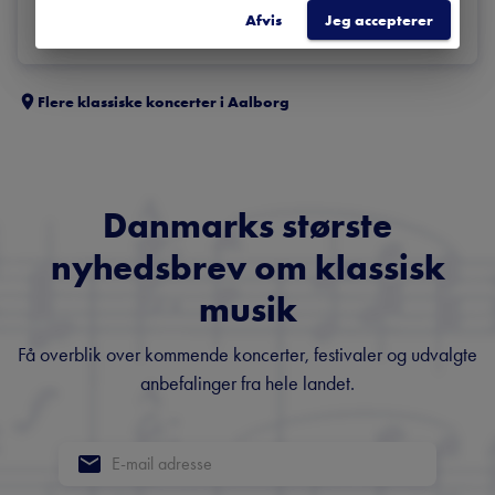
Afvis
Jeg accepterer
Flere klassiske koncerter i
Aalborg
Danmarks største
nyhedsbrev om klassisk
musik
Få overblik over kommende koncerter, festivaler og udvalgte
anbefalinger fra hele landet.