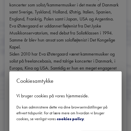
koncerter som solist/kammermusiker i det meste af Danmark 
samt Sverige, Tyskland, Holland, Østrig, Italien, Spanien, 
England, Frankrig, Polen samt i Japan, USA og Argentina.

Eva Østergaard er uddannet fløjtenist fra Det Jyske 
Musikkonservatorium, med debut fra Solistklassen i 1994. 
Samme år blev hun ansat som solofløjtenist i Det Kongelige 
Kapel. 

Siden 2010 har Eva Østergaard været kammermusiker og 
solist på freelancebasis, med talrige koncerter i Danmark, i 
Europa, Kina og USA. Samtidig er hun en meget engageret 
instrumental- og kammermusikinstruktør.

Cookiesamtykke
Eva Østergaard vandt priser ved den internationale Kuhlau-
konkurrence i Tyskland i 1992 og ved 
Vi bruger cookies på vores hjemmeside
.
Kammermusikkonkurrencerne afhold af DR i 1992 og 1996.

Du kan administrere dette via dine browserindstillinger på
Gratis adgang.

ethvert tidspunkt. For at lære mere om hvordan vi bruger
cookies, se venligst vores
cookies policy
.
DEL