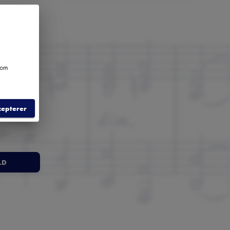
e om
cepterer
LD