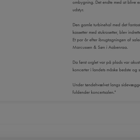
ombygning. Det endte med at blive en 
udstyr.
Den gamle turbinehal med det fantasti
kassetter med stukrosetter, blev indrett
Et par år efter ibrugtagningen af sal
Marcussen & Søn i Aabenraa.
Da først orglet var på plads var akus
koncerter i landets måske bedste og s
Under tøndehvælvet langs sidevæggen
fuldender koncertsalen."