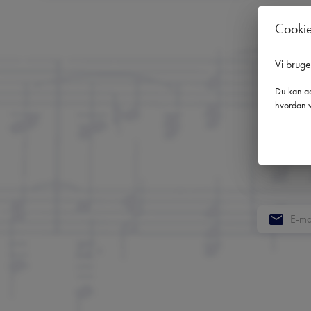
Cooki
Vi brug
Du kan ad
hvordan v