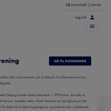
DANMARK
|
DANSK
Log ind
rening
GÅ TIL HJEMMESIDE
holdes alle i koncertsalen på Syddansk Musikkonservatorium,
edsgade.
 Esbjergs første elektricitetsværk. I 1990’erne, da hele el-
ft på havnen, kastede rektor Aksel Momme sin kærlighed på det
 få staten til at købe bygningerne og bekoste den omfattende