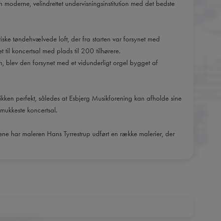
moderne, velindrettet undervisningsinstitution med det bedste
ske tøndehvælvede loft, der fra starten var forsynet med
et til koncertsal med plads til 200 tilhørere.
en, blev den forsynet med et vidunderligt orgel bygget af
tikken perfekt, således at Esbjerg Musikforening kan afholde sine
mukkeste koncertsal.
e har maleren Hans Tyrrestrup udført en række malerier, der