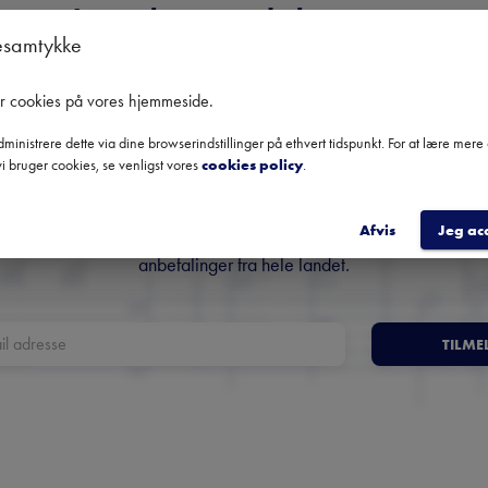
Ingen kommende koncerter
esamtykke
Brug datofilteret for at se tidligere koncerter
er cookies på vores hjemmeside
.
Danmarks største nyhedsbrev
ministrere dette via dine browserindstillinger på ethvert tidspunkt. For at lære mer
i bruger cookies, se venligst vores
cookies policy
.
om klassisk musik
Afvis
Jeg ac
Få overblik over kommende koncerter, festivaler og udvalgte
anbefalinger fra hele landet.
TILME