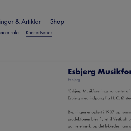
nger & Artikler
Shop
ncertsale
Koncertserier
Esbjerg Musikfo
Esbjerg
"Esbjerg Musikforenings koncerter af
Esbjerg med indgang fra H. C. Ørst
Bygningen er opført i 1907 og rummede
produktionen blev flyttet til Vestkra
gamle elværk, og det lykkedes ham at