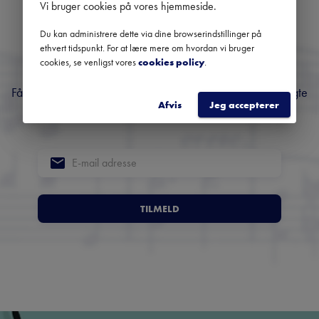
Danmarks største
Vi bruger cookies på vores hjemmeside
.
nyhedsbrev om klassisk
Du kan administrere dette via dine browserindstillinger på
ethvert tidspunkt. For at lære mere om hvordan vi bruger
musik
cookies, se venligst vores
cookies policy
.
Få overblik over kommende koncerter, festivaler og udvalgte
Afvis
Jeg accepterer
anbefalinger fra hele landet.
TILMELD