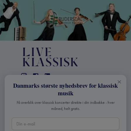
Danmarks største nyhedsbrev for klassisk
KONTAKT
musik
+45 2241 4168
Få overblik over klassisk koncerter direkte i din indbakke - hver
info@liveklassisk.dk
måned, helt gratis.
Live Klassisk ApS
CVR 41507780