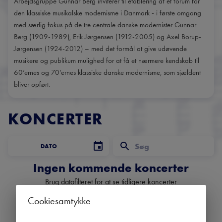
Arbejdsgruppe Gunnar Berg inviterer til etablering af et forum for
den klassiske musikalske modernisme i Danmark - i første omgang
med særlig fokus på de tre centrale danske modernister Gunnar
Berg (1909-1989), Erik Jørgensen (1912-2005) og Axel Borup-
Jørgensen (1924-2012) – med det formål at give udøvende
musikere og publikum mulighed for at få et nærmere kendskab til
60’ernes og 70’ernes klassiske danske modernisme, som sjældent
bliver opført.
KONCERTER
DATO
Ingen kommende koncerter
Brug datofilteret for at se tidligere koncerter
Cookiesamtykke