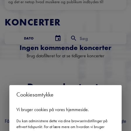
og det er netop hvad musikere og publikum indbydes til!
KONCERTER
DATO
Ingen kommende koncerter
Brug datofilteret for at se tidligere koncerter
Danmarks største
Cookiesamtykke
nyhedsbrev om klassisk
musik
Vi bruger cookies på vores hjemmeside
.
Få overblik over kommende koncerter, festivaler og udvalgte
Du kan administrere dette via dine browserindstillinger på
ethvert tidspunkt. For at lære mere om hvordan vi bruger
anbefalinger fra hele landet.