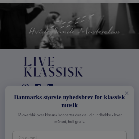
Danmarks største nyhedsbrev for klassisk
KONTAKT
musik
+45 2241 4168
Få overblik over klassisk koncerter direkte i din indbakke - hver
info@liveklassisk.dk
måned, helt gratis.
Live Klassisk ApS