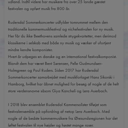
udland. Indtil videre har musikere fra over 25 lande gæstet
festivalen og opført musik fra 800 år.
Rudersdal Sommerkoncerter udfylder tomrummet mellem den
traditionelle kammermusikfestival og nichefestivalen for ny musik.
Her får du ikke Beethovens samlede strygekvartetter, men derimod
klassikerne i selskab med både ny musik og værker af ufortjent
mindre kendte komponister.
Hvert år udpeges en danske og en international festivalkomponist.
Blandt dem har været Bent Sørensen, Pelle Gudmundsen-
Holmgreen og Poul Ruders. Siden 2017 har Rudersdal
Sommerkoncerter samarbejdet med musikforlaget Hans Sikorski i
Hamborg, hvilket har åbnet mulighed for besøg af nogle af de helt
store verdensnavne såsom Giya Kancheli og Lera Auerbach.
I 2018 blev ensemblet Rudersdal Kammersolister tilføjet som
festivalensemble på opfordring af netop Lera Auerbach. Med
nogle af de bedste kammermusikere fra Øresundsregionen har det
løftet festivalen til nye højder og høstet mange roser.