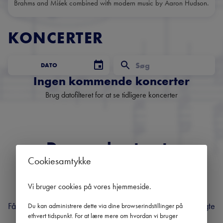
Brahms and Miśek combined with modern music by Aaron Hudson.
KONCERTER
DATO
Ingen kommende koncerter
Brug datofilteret for at se tidligere koncerter
Danmarks største
Cookiesamtykke
nyhedsbrev om klassisk
musik
Vi bruger cookies på vores hjemmeside
.
Få overblik over kommende koncerter, festivaler og udvalgte
Du kan administrere dette via dine browserindstillinger på
ethvert tidspunkt. For at lære mere om hvordan vi bruger
anbefalinger fra hele landet.