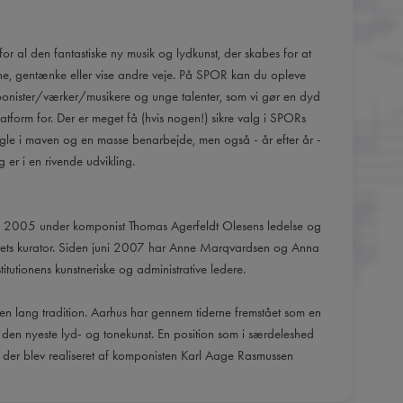
or al den fantastiske ny musik og lydkunst, der skabes for at
e, gentænke eller vise andre veje. På SPOR kan du opleve
ponister/værker/musikere og unge talenter, som vi gør en dyd
tform for. Der er meget få (hvis nogen!) sikre valg i SPORs
le i maven og en masse benarbejde, men også - år efter år -
g er i en rivende udvikling.
g i 2005 under komponist Thomas Agerfeldt Olesens ledelse og
rets kurator. Siden juni 2007 har Anne Marqvardsen og Anna
titutionens kunstneriske og administrative ledere.
n lang tradition. Aarhus har gennem tiderne fremstået som en
 den nyeste lyd- og tonekunst. En position som i særdeleshed
 der blev realiseret af komponisten Karl Aage Rasmussen