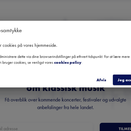
esamtykke
Ingen kommende koncerter
er cookies på vores hjemmeside
.
Brug datofilteret for at se tidligere koncerter
ministrere dette via dine browserindstillinger på ethvert tidspunkt. For at lære mer
i bruger cookies, se venligst vores
cookies policy
.
Danmarks største nyhedsbrev
Afvis
Jeg ac
om klassisk musik
Få overblik over kommende koncerter, festivaler og udvalgte
anbefalinger fra hele landet.
TILME