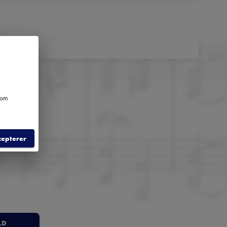
e om
cepterer
LD