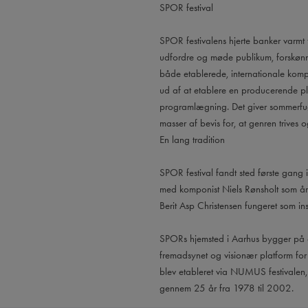
SPOR festival
SPOR festivalens hjerte banker varmt f
udfordre og møde publikum, forskønn
både etablerede, internationale kom
ud af at etablere en producerende pla
programlægning. Det giver sommerfug
masser af bevis for, at genren trives o
En lang tradition
SPOR festival fandt sted første gan
med komponist Niels Rønsholt som å
Berit Asp Christensen fungeret som ins
SPORs hjemsted i Aarhus bygger på e
fremadsynet og visionær platform for
blev etableret via NUMUS festivalen,
gennem 25 år fra 1978 til 2002.