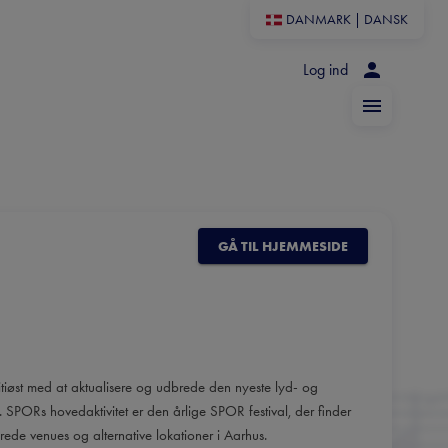
DANMARK
|
DANSK
Log ind
GÅ TIL HJEMMESIDE
øst med at aktualisere og udbrede den nyeste lyd- og
t. SPORs hovedaktivitet er den årlige SPOR festival, der finder
ede venues og alternative lokationer i Aarhus.