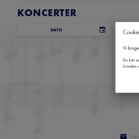
KONCERTER
DATO
Cooki
Vi brug
Du kan ad
hvordan v