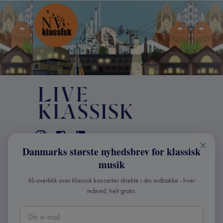
Danmarks største nyhedsbrev for klassisk
KONTAKT
musik
+45 2241 4168
Få overblik over klassisk koncerter direkte i din indbakke - hver
info@liveklassisk.dk
måned, helt gratis.
Live Klassisk ApS
CVR 41507780