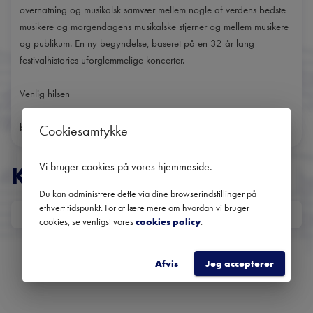
overnatning og musikalsk samvær mellem nogle af verdens bedste
musikere og morgendagens musikalske stjerner og mellem musikere
og publikum. En ny begyndelse, baseret på en 32 år lang
festivalhistories uforglemmelige koncerter.
Venlig hilsen
bestyrelsen
Cookiesamtykke
Vi bruger cookies på vores hjemmeside
.
KONCERTER
Du kan administrere dette via dine browserindstillinger på
ethvert tidspunkt. For at lære mere om hvordan vi bruger
DATO
cookies, se venligst vores
cookies policy
.
Ingen kommende koncerter
Brug datofilteret for at se tidligere koncerter
Afvis
Jeg accepterer