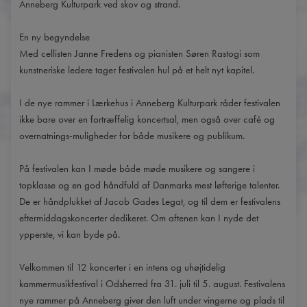
Anneberg Kulturpark ved skov og strand.
En ny begyndelse
Med cellisten Janne Fredens og pianisten Søren Rastogi som
kunstneriske ledere tager festivalen hul på et helt nyt kapitel.
I de nye rammer i Lærkehus i Anneberg Kulturpark råder festivalen
ikke bare over en fortræffelig koncertsal, men også over café og
overnatnings-muligheder for både musikere og publikum.
På festivalen kan I møde både møde musikere og sangere i
topklasse og en god håndfuld af Danmarks mest løfterige talenter.
De er håndplukket af Jacob Gades Legat, og til dem er festivalens
eftermiddagskoncerter dedikeret. Om aftenen kan I nyde det
ypperste, vi kan byde på.
Velkommen til 12 koncerter i en intens og uhøjtidelig
kammermusikfestival i Odsherred fra 31. juli til 5. august. Festivalens
nye rammer på Anneberg giver den luft under vingerne og plads til