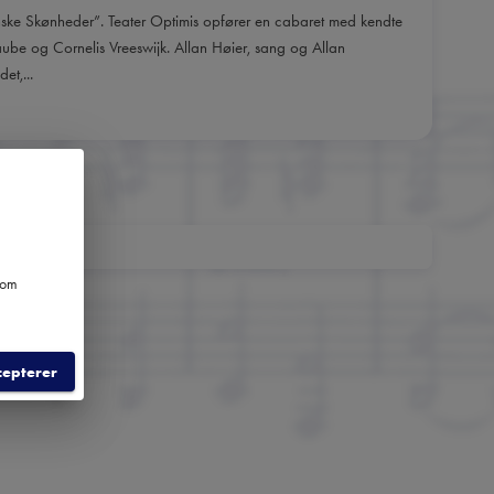
nske Skønheder”. Teater Optimis opfører en cabaret med kendte
 Taube og Cornelis Vreeswijk. Allan Høier, sang og Allan
et,...
e om
cepterer