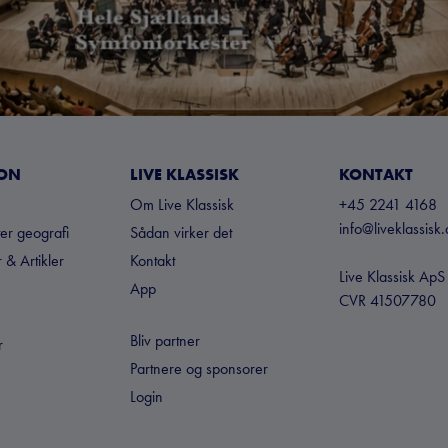
ION
LIVE KLASSISK
KONTAKT
Om Live Klassisk
+45 2241 4168
info@liveklassisk.
ter geografi
Sådan virker det
 & Artikler
Kontakt
Live Klassisk ApS
App
CVR 41507780
Bliv partner
r
Partnere og sponsorer
Login