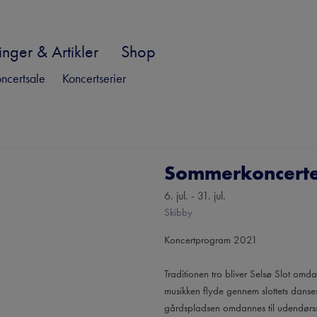
nger & Artikler
Shop
ncertsale
Koncertserier
Sommerkoncerte
6. jul. - 31. jul.
Skibby
Koncertprogram 2021
Traditionen tro bliver Selsø Slot omd
musikken flyde gennem slottets danses
gårdspladsen omdannes til udendørs