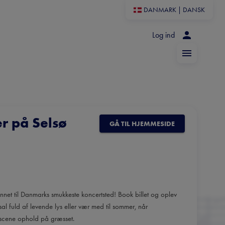
DANMARK
|
DANSK
Log ind
r på Selsø
GÅ TIL HJEMMESIDE
annet til Danmarks smukkeste koncertsted! Book billet og oplev
al fuld af levende lys eller vær med til sommer, når
scene ophold på græsset.