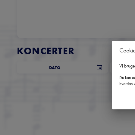
KONCERTER
Cooki
Vi brug
DATO
Du kan ad
hvordan v