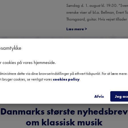
Søndag d. 1. august kl. 19:30. ”Sve
svenske viser af bl.a. Bellman, Evert
Thorsgaard, guitar. Hvis vejret tillader d
Læs mere
>
esamtykke
er cookies på vores hjemmeside
.
Ingen kommende koncerter
ministrere dette via dine browserindstillinger på ethvert tidspunkt. For at lære mer
i bruger cookies, se venligst vores
cookies policy
.
Brug datofilteret for at se tidligere koncerter
Afvis
Jeg ac
Danmarks største nyhedsbrev
om klassisk musik