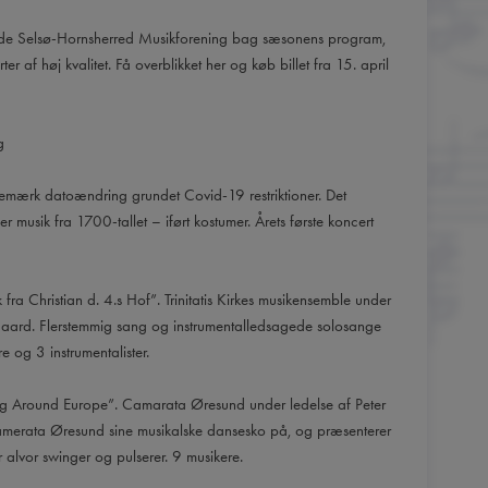
ede Selsø-Hornsherred Musikforening bag sæsonens program,
 af høj kvalitet. Få overblikket her og køb billet fra 15. april
g
emærk datoændring grundet Covid-19 restriktioner. Det
 musik fra 1700-tallet – iført kostumer. Årets første koncert
ra Christian d. 4.s Hof”. Trinitatis Kirkes musikensemble under
rgaard. Flerstemmig sang og instrumentalledsagede solosange
e og 3 instrumentalister.
ing Around Europe”. Camarata Øresund under ledelse af Peter
amerata Øresund sine musikalske dansesko på, og præsenterer
 alvor swinger og pulserer. 9 musikere.