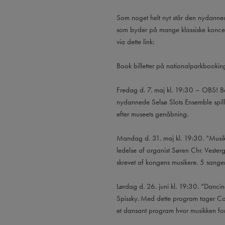
Som noget helt nyt står den nydann
som byder på mange klassiske koncerter
via dette link:
Book billetter på nationalparkbookin
Fredag d. 7. maj kl. 19:30 – OBS! B
nydannede Selsø Slots Ensemble spiller
efter museets genåbning.
Mandag d. 31. maj kl. 19:30. ”Musik f
ledelse af organist Søren Chr. Veste
skrevet af kongens musikere. 5 sanger
Lørdag d. 26. juni kl. 19:30. ”Danc
Spissky. Med dette program tager C
et dansant program hvor musikken for