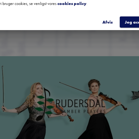
i bruger cookies, se venligst vores
cookies policy
.
TILME
Afvis
Jeg ac