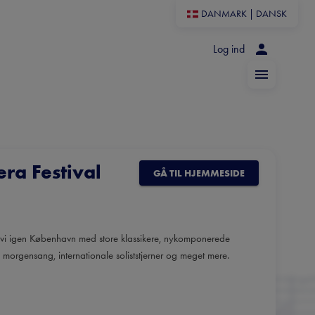
DANMARK
|
DANSK
Log ind
a Festival
GÅ TIL HJEMMESIDE
vi igen København med store klassikere, nykomponerede
s morgensang, internationale soliststjerner og meget mere.