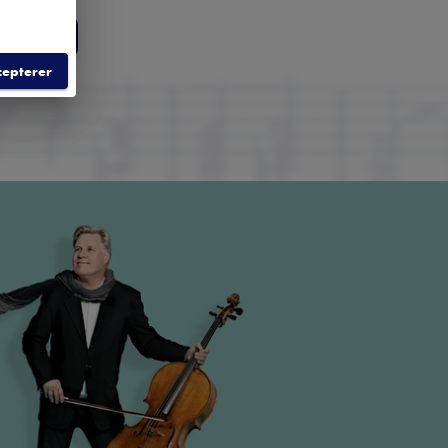
LD
cepterer