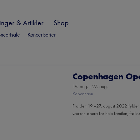
nger & Artikler
Shop
ncertsale
Koncertserier
Copenhagen Oper
19. aug. - 27. aug.
København
Fra den 19.–27. august 2022 fylder 
værker, opera for hele familen, fælle