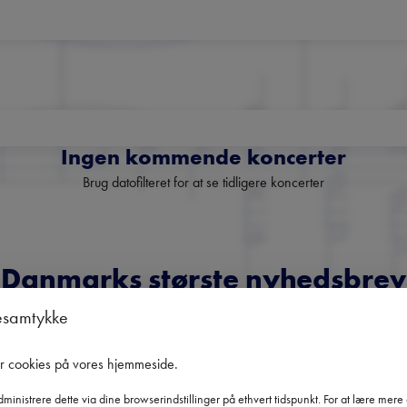
Ingen kommende koncerter
Brug datofilteret for at se tidligere koncerter
Danmarks største nyhedsbrev
om klassisk musik
esamtykke
Få overblik over kommende koncerter, festivaler og udvalgte
er cookies på vores hjemmeside
.
anbefalinger fra hele landet.
ministrere dette via dine browserindstillinger på ethvert tidspunkt. For at lære mer