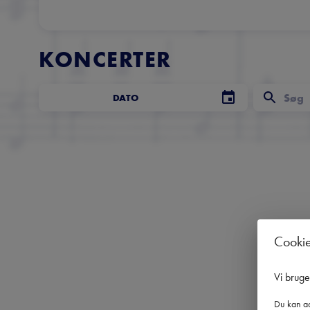
KONCERTER
DATO
Cooki
Vi brug
Du kan ad