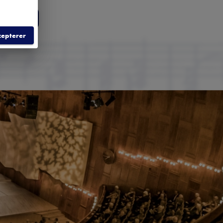
LD
cepterer