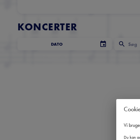
KONCERTER
DATO
Cooki
Vi brug
Du kan ad