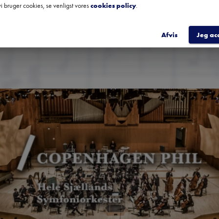
i bruger cookies, se venligst vores
cookies policy
.
TILME
Afvis
Jeg ac