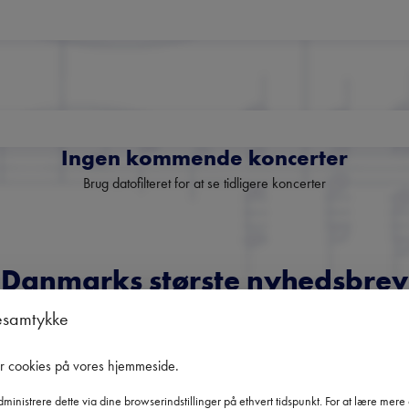
Ingen kommende koncerter
Brug datofilteret for at se tidligere koncerter
Danmarks største nyhedsbrev
om klassisk musik
esamtykke
Få overblik over kommende koncerter, festivaler og udvalgte
er cookies på vores hjemmeside
.
anbefalinger fra hele landet.
ministrere dette via dine browserindstillinger på ethvert tidspunkt. For at lære mer