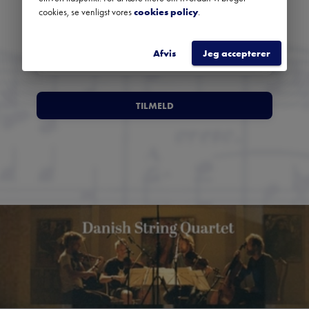
anbefalinger fra hele landet.
cookies, se venligst vores
cookies policy
.
Afvis
Jeg accepterer
TILMELD