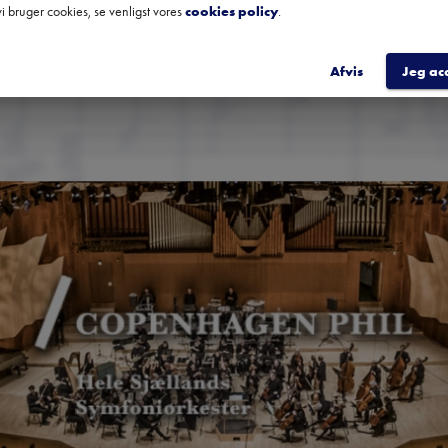
i bruger cookies, se venligst vores
cookies policy
.
TILME
Afvis
Jeg ac