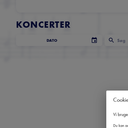
KONCERTER
DATO
Cooki
Vi brug
Du kan ad