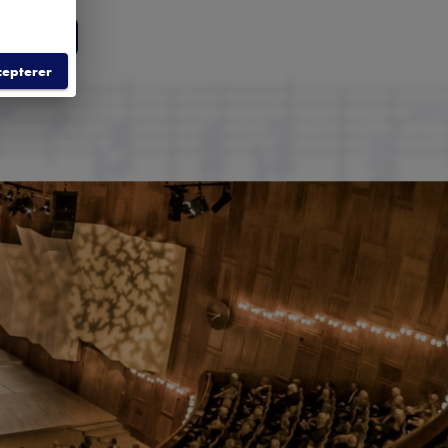
LD
cepterer