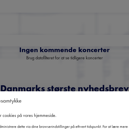
Ingen kommende koncerter
Brug datofilteret for at se tidligere koncerter
Danmarks største nyhedsbrev
om klassisk musik
esamtykke
Få overblik over kommende koncerter, festivaler og udvalgte
er cookies på vores hjemmeside
.
anbefalinger fra hele landet.
ministrere dette via dine browserindstillinger på ethvert tidspunkt. For at lære mer