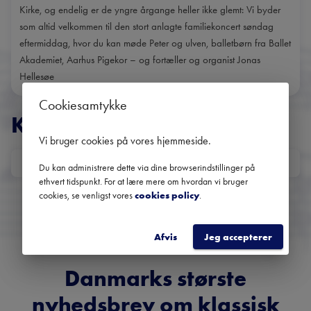
Kirke, og endelig er de yngre årgange heller ikke glemt: Vi byder
som altid velkommen til den stort anlagte familiekoncert søndag
eftermiddag, hvor du kan møde Peter og ulven, balletbørn fra Ballet
Akademiet, Aarhus Pigekor – og fortæller og organist Jonas
Hellesøe
Cookiesamtykke
KONCERTER
Vi bruger cookies på vores hjemmeside
.
DATO
Du kan administrere dette via dine browserindstillinger på
Ingen kommende koncerter
ethvert tidspunkt. For at lære mere om hvordan vi bruger
cookies, se venligst vores
cookies policy
.
Brug datofilteret for at se tidligere koncerter
Afvis
Jeg accepterer
Danmarks største
nyhedsbrev om klassisk