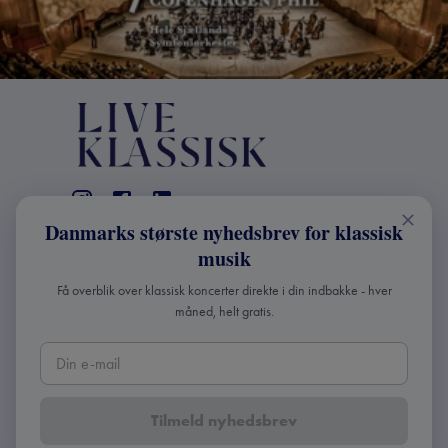
Danmarks største nyhedsbrev for klassisk
KONTAKT
musik
+45 2241 4168
Få overblik over klassisk koncerter direkte i din indbakke - hver
info@liveklassisk.dk
måned, helt gratis.
Live Klassisk ApS
CVR 41507780
Tilmeld nyhedsbrev
Copyright ©
2026
Live Klassisk •
Fortroligheds- og