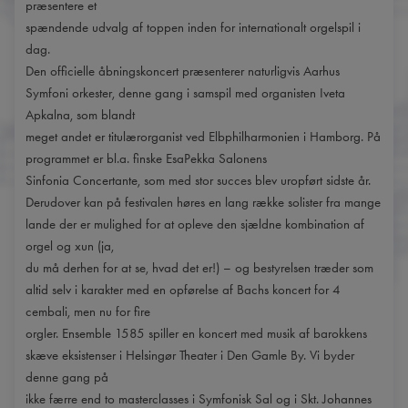
præsentere et
spændende udvalg af toppen inden for internationalt orgelspil i
dag.
Den officielle åbningskoncert præsenterer naturligvis Aarhus
Symfoni orkester, denne gang i samspil med organisten Iveta
Apkalna, som blandt
meget andet er titulærorganist ved Elbphilharmonien i Hamborg. På
programmet er bl.a. finske EsaPekka Salonens
Sinfonia Concertante, som med stor succes blev uropført sidste år.
Derudover kan på festivalen høres en lang række solister fra mange
lande der er mulighed for at opleve den sjældne kombination af
orgel og xun (ja,
du må derhen for at se, hvad det er!) – og bestyrelsen træder som
altid selv i karakter med en opførelse af Bachs koncert for 4
cembali, men nu for fire
orgler. Ensemble 1585 spiller en koncert med musik af barokkens
skæve eksistenser i Helsingør Theater i Den Gamle By. Vi byder
denne gang på
ikke færre end to masterclasses i Symfonisk Sal og i Skt. Johannes