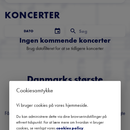
KONCERTER
DATO
Ingen kommende koncerter
Brug datofilteret for at se tidligere koncerter
Danmarks største
nyhedsbrev om klassisk
Cookiesamtykke
musik
Vi bruger cookies på vores hjemmeside
.
Få overblik over kommende koncerter, festivaler og udvalgte
Du kan administrere dette via dine browserindstillinger på
anbefalinger fra hele landet.
ethvert tidspunkt. For at lære mere om hvordan vi bruger
cookies, se venligst vores
cookies policy
.