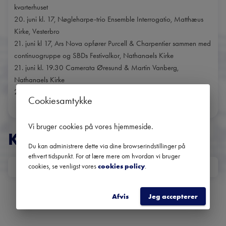
kvarterhuset
20. juni kl. 17, Nøgleharpe-trio Ensemble Interrogatio, Matthæus
Kirke, Vesterbro
21. juni kl 17, Ars Nova opfører Purcell & Charpentier sammen med
continuogruppe og SBDs Festivalkor, Nathanaels Kirke
21. juni kl. 19.30 Camerata Øresund & Martin Vanberg,
Nathanaels Kirke
21. juni kl. 21, Love in a Madhouse, Nathanaels Kirke
Cookiesamtykke
Vi bruger cookies på vores hjemmeside
.
KONCERTER
Du kan administrere dette via dine browserindstillinger på
ethvert tidspunkt. For at lære mere om hvordan vi bruger
cookies, se venligst vores
cookies policy
.
DATO
Ingen kommende koncerter
Afvis
Jeg accepterer
Brug datofilteret for at se tidligere koncerter