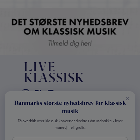
Danmarks største nyhedsbrev for klassisk
KONTAKT
musik
+45 2241 4168
Få overblik over klassisk koncerter direkte i din indbakke - hver
info@liveklassisk.dk
måned, helt gratis.
Live Klassisk ApS