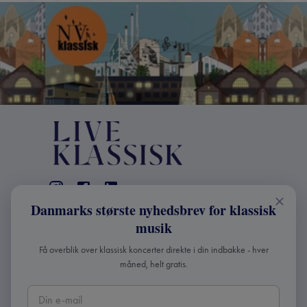
Danmarks største nyhedsbrev for klassisk
KONTAKT
musik
+45 2241 4168
Få overblik over klassisk koncerter direkte i din indbakke - hver
info@liveklassisk.dk
måned, helt gratis.
Live Klassisk ApS
CVR 41507780