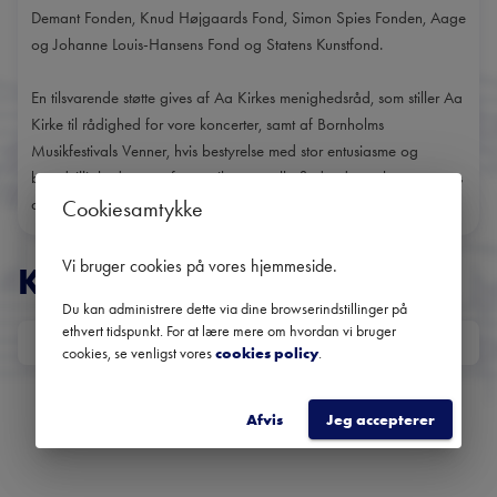
Demant Fonden, Knud Højgaards Fond, Simon Spies Fonden, Aage
og Johanne Louis-Hansens Fond og Statens Kunstfond.
En tilsvarende støtte gives af Aa Kirkes menighedsråd, som stiller Aa
Kirke til rådighed for vore koncerter, samt af Bornholms
Musikfestivals Venner, hvis bestyrelse med stor entusiasme og
beredvillighed sørger for musikernes velbefindende og koncerternes
afvikling.
Cookiesamtykke
Vi bruger cookies på vores hjemmeside
.
KONCERTER
Du kan administrere dette via dine browserindstillinger på
ethvert tidspunkt. For at lære mere om hvordan vi bruger
DATO
cookies, se venligst vores
cookies policy
.
Ingen kommende koncerter
Brug datofilteret for at se tidligere koncerter
Afvis
Jeg accepterer