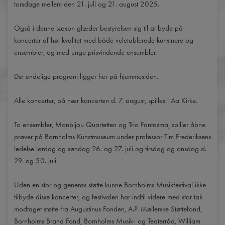
torsdage mellem den 21. juli og 21. august 2025.
Også i denne sæson glæder bestyrelsen sig til at byde på
koncerter af høj kvalitet med både veletablerede kunstnere og
ensembler, og med unge prisvindende ensembler.
Det endelige program ligger her på hjemmesiden.
Alle koncerter, på nær koncerten d. 7. august, spilles i Aa Kirke.
To ensembler, Monbijou Quartetten og Trio Fantasma, spiller åbne
prøver på Bornholms Kunstmuseum under professor Tim Frederiksens
ledelse lørdag og søndag 26. og 27. juli og tirsdag og onsdag d.
29. og 30. juli.
Uden en stor og generøs støtte kunne Bornholms Musikfestival ikke
tilbyde disse koncerter, og festivalen har indtil videre med stor tak
modtaget støtte fra Augustinus Fonden, A.P. Møllerske Støttefond,
Bornholms Brand Fond, Bornholms Musik- og Teaterråd, William