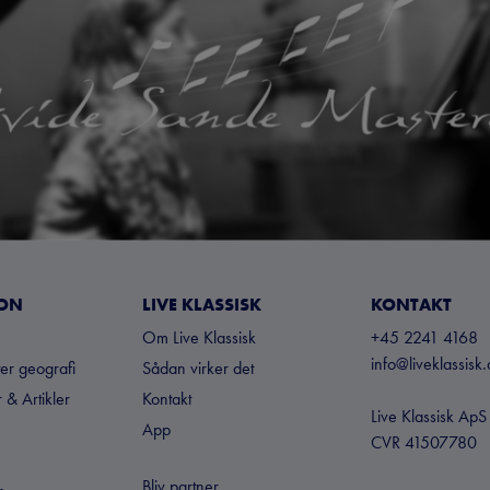
ION
LIVE KLASSISK
KONTAKT
Om Live Klassisk
+45 2241 4168
info@liveklassisk.
ter geografi
Sådan virker det
 & Artikler
Kontakt
Live Klassisk ApS
App
CVR 41507780
Bliv partner