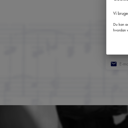
Vi brug
Du kan ad
hvordan v