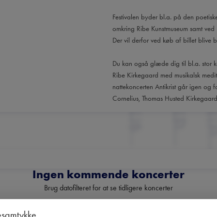
Festivalen byder bl.a. på den poetis
omkring Ribe Kunstmuseum samt ved R
Der vil derfor ved køb af billet blive
Du kan også glæde dig til bl.a. stor
Ribe Kirkegaard med musikalsk medit
nattekoncerten Antikrist går igen og
Cornelius, Thomas Husted Kirkegaar
Ingen kommende koncerter
Brug datofilteret for at se tidligere koncerter
esamtykke