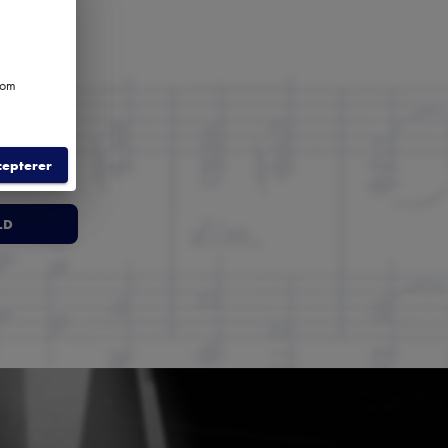
e om
cepterer
LD