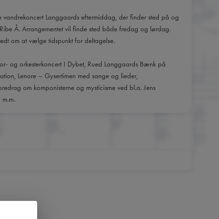
ke vandrekoncert Langgaards eftermiddag, der finder sted på og
ibe Å. Arrangementet vil finde sted både fredag og lørdag.
 bedt om at vælge tidspunkt for deltagelse.
 kor- og orkesterkoncert I Dybet, Rued Langgaards Bænk på
ation, Lenore – Gysertimen med sange og lieder,
 foredrag om komponisterne og mysticisme ved bl.a. Jens
d m.m.