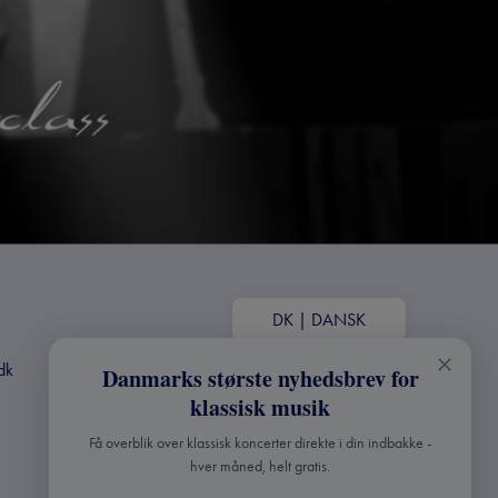
DK
|
DANSK
dk
Danmarks største nyhedsbrev for
klassisk musik
Få overblik over klassisk koncerter direkte i din indbakke -
hver måned, helt gratis.