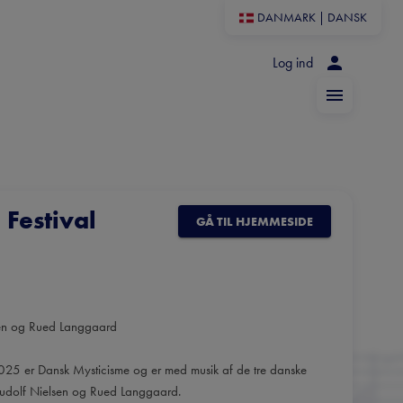
DANMARK
|
DANSK
Log ind
Festival
GÅ TIL HJEMMESIDE
lsen og Rued Langgaard
2025 er Dansk Mysticisme og er med musik af de tre danske
Ludolf Nielsen og Rued Langgaard.