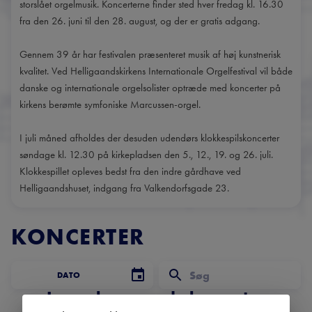
storslået orgelmusik. Koncerterne finder sted hver fredag kl. 16.30
fra den 26. juni til den 28. august, og der er gratis adgang.
Gennem 39 år har festivalen præsenteret musik af høj kunstnerisk
kvalitet. Ved Helligaandskirkens Internationale Orgelfestival vil både
danske og internationale orgelsolister optræde med koncerter på
kirkens berømte symfoniske Marcussen-orgel.
I juli måned afholdes der desuden udendørs klokkespilskoncerter
søndage kl. 12.30 på kirkepladsen den 5., 12., 19. og 26. juli.
Klokkespillet opleves bedst fra den indre gårdhave ved
Helligaandshuset, indgang fra Valkendorfsgade 23.
KONCERTER
DATO
Ingen kommende koncerter