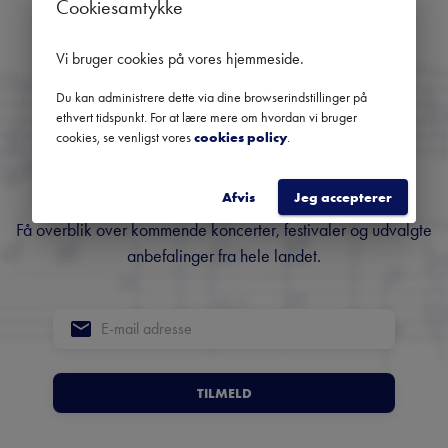
Cookiesamtykke
Brug datofilteret for at se tidligere koncerter
Vi bruger cookies på vores hjemmeside
.
Du kan administrere dette via dine browserindstillinger på
Danmarks største
ethvert tidspunkt. For at lære mere om hvordan vi bruger
cookies, se venligst vores
cookies policy
.
nyhedsbrev om klassisk
musik
Afvis
Jeg accepterer
Få overblik over kommende koncerter, festivaler og udvalgte
anbefalinger fra hele landet.
TILMELD