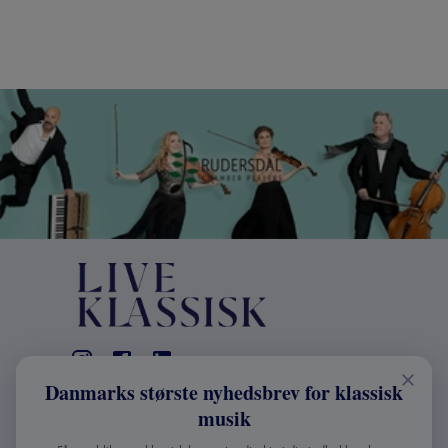
Danmarks største nyhedsbrev for klassisk
KONTAKT
musik
+45 2241 4168