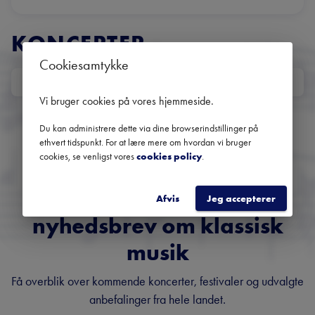
KONCERTER
Cookiesamtykke
DATO
Vi bruger cookies på vores hjemmeside
.
Ingen kommende koncerter
Brug datofilteret for at se tidligere koncerter
Du kan administrere dette via dine browserindstillinger på
ethvert tidspunkt. For at lære mere om hvordan vi bruger
cookies, se venligst vores
cookies policy
.
Danmarks største
Afvis
Jeg accepterer
nyhedsbrev om klassisk
musik
Få overblik over kommende koncerter, festivaler og udvalgte
anbefalinger fra hele landet.