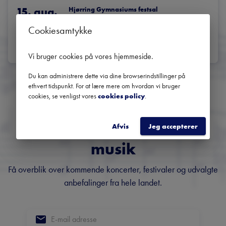
15. aug.
Hjørring Gymnasiums festsal
Hjørring
17:30
Cookiesamtykke
BILLETTER
LÆS MERE
Vi bruger cookies på vores hjemmeside
.
Du kan administrere dette via dine browserindstillinger på
ethvert tidspunkt. For at lære mere om hvordan vi bruger
cookies, se venligst vores
cookies policy
.
Danmarks største
nyhedsbrev om klassisk
Afvis
Jeg accepterer
musik
Få overblik over kommende koncerter, festivaler og udvalgte
anbefalinger fra hele landet.