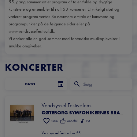
55. gang sammensat et program af talentfulde og dygtige
kunstnere og ensembler til i alt 53 koncerter. Et virkeligt stort og
varieret program venter. Se nærmere omtale af kunstnere og
programpunkter på de følgende sider eller på
www.vendsysselfestival.dk.
Vi ønsker alle en god sommer med fantastiske musikoplevelser i
KONCERTER
DATO
Vendsyssel Festivalens 
afslutningskoncert 
GØTEBORG SYMFONIKERNES BRASS ENSEMBLE
Gem
Anbefal
Lyt
Vendsyssel Festival nr 55