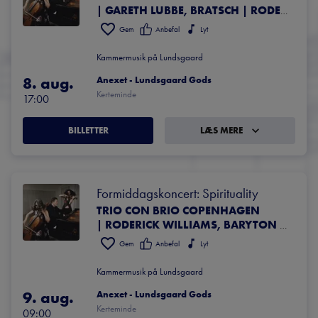
| GARETH LUBBE, BRATSCH | RODERICK WILLIAMS, BARYTON | DAVID KADOUCH, KLAVER | ANDREJ BIELOW, VIOLIN | SELMA TEILMANN, VIOLIN | XIANG LYU, BRATSCH | NATALIE CLEIN, CELLO
Gem
Anbefal
Lyt
Kammermusik på Lundsgaard
8. aug.
Anexet - Lundsgaard Gods
Kerteminde
17:00
BILLETTER
LÆS MERE
Formiddagskoncert: Spirituality
TRIO CON BRIO COPENHAGEN
| RODERICK WILLIAMS, BARYTON | SIMPLY QUARTET | ANDREJ BIELOW, VIOLIN | GARETH LUBBE, BRATSCH | NATALIE CLEIN, CELLO
Gem
Anbefal
Lyt
Kammermusik på Lundsgaard
9. aug.
Anexet - Lundsgaard Gods
Kerteminde
09:00