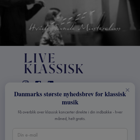
Danmarks største nyhedsbrev for klassisk
KONTAKT
musik
+45 2241 4168
Få overblik over klassisk koncerter direkte i din indbakke - hver
info@liveklassisk.dk
måned, helt gratis.
Live Klassisk ApS
CVR 41507780