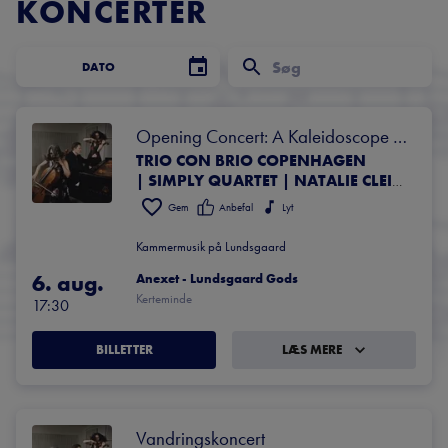
KONCERTER
DATO
Opening Concert: A Kaleidoscope of 
TRIO CON BRIO COPENHAGEN
Authenticity
| SIMPLY QUARTET | NATALIE CLEIN, CELLO | DAVID KADOUCH, PIANO | ANDREJ BIELOW, VIOLIN | SELMA TEILMANN, VIOLIN | GARETH LUBBE, VIOLA | RODERICK WILLIAMS, BARITONE
Gem
Anbefal
Lyt
Kammermusik på Lundsgaard
6. aug.
Anexet - Lundsgaard Gods
Kerteminde
17:30
BILLETTER
LÆS MERE
Vandringskoncert