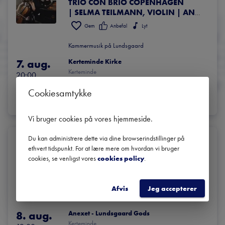
TRIO CON BRIO COPENHAGEN
| SELMA TEILMANN, VIOLIN | ANDREJ BIELOW, VIOLIN | DAVID KADOUCH, KLAVER | NATALIE CLEIN, CELLO | GARETH LUBBE, OVERTONESANG | SIMPLY QUARTET
Gem
Anbefal
Lyt
Kammermusik på Lundsgaard
7. aug.
Kerteminde Kirke
Kerteminde
20:00
Cookiesamtykke
BILLETTER
LÆS MERE
Vi bruger cookies på vores hjemmeside
.
Du kan administrere dette via dine browserindstillinger på
Eftermiddagskoncert: Øjeblikket
ethvert tidspunkt. For at lære mere om hvordan vi bruger
TRIO CON BRIO COPENHAGEN
cookies, se venligst vores
cookies policy
.
SØREN SÆTTER-LASSEN, OPLÆSER
Gem
Anbefal
Lyt
Afvis
Jeg accepterer
Kammermusik på Lundsgaard
8. aug.
Anexet - Lundsgaard Gods
Kerteminde