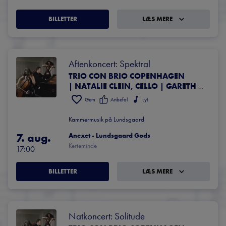
BILLETTER
LÆS MERE
Aftenkoncert: Spektral
TRIO CON BRIO COPENHAGEN
| NATALIE CLEIN, CELLO | GARETH LUBBE, OVERTONESANG | SIMPLY QUARTET | DAVID KADOUCH, KLAVER
Gem
Anbefal
Lyt
Kammermusik på Lundsgaard
7. aug.
Anexet - Lundsgaard Gods
Kerteminde
17:00
BILLETTER
LÆS MERE
Natkoncert: Solitude