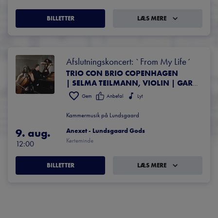
BILLETTER
LÆS MERE
Afslutningskoncert: `From My Life´
TRIO CON BRIO COPENHAGEN
| SELMA TEILMANN, VIOLIN | GARETH LUBBE, BRATSCH | NATALIE CLEIN, CELLO | SIMPLY QUARTET | DAVID KADOUCH, KLAVER | RODERICK WILLIAMS, BARYTON
Gem
Anbefal
Lyt
Kammermusik på Lundsgaard
9. aug.
Anexet - Lundsgaard Gods
Kerteminde
12:00
BILLETTER
LÆS MERE