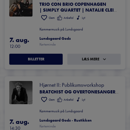
TRIO CON BRIO COPENHAGEN
| SIMPLY QUARTET | NATALIE CLEIN, CELLO | DAVID KADOUCH, PIANO | ANDREJ BIELOW, VIOLIN | SELMA TEILMANN, VIOLIN | RODERICK WILLIAMS, BARITONE
Gem
Anbefal
Lyt
Kammermusik på Lundsgaard
7. aug.
Lundsgaard Gods
Kerteminde
12:00
BILLETTER
LÆS MERE
Hjørnet II: Publikumsworkshop
BRATCHIST OG OVERTONESANGER GARETH LUBBE
Gem
Anbefal
Lyt
Kammermusik på Lundsgaard
7. aug.
Lundsgaard Gods - Rustikken
Kerteminde
14:30