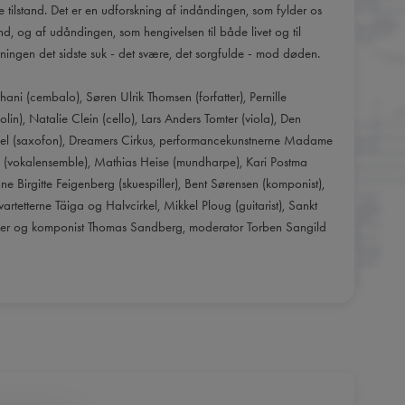
e tilstand. Det er en udforskning af indåndingen, som fylder os
nd, og af udåndingen, som hengivelsen til både livet og til
ingen det sidste suk - det svære, det sorgfulde - mod døden.
hani (cembalo), Søren Ulrik Thomsen (forfatter), Pernille
lin), Natalie Clein (cello), Lars Anders Tomter (viola), Den
pel (saxofon), Dreamers Cirkus, performancekunstnerne Madame
 (vokalensemble), Mathias Heise (mundharpe), Kari Postma
nne Birgitte Feigenberg (skuespiller), Bent Sørensen (komponist),
vartetterne Täiga og Halvcirkel, Mikkel Ploug (guitarist), Sankt
ker og komponist Thomas Sandberg, moderator Torben Sangild