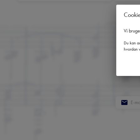
Cooki
Vi brug
Du kan ad
hvordan v