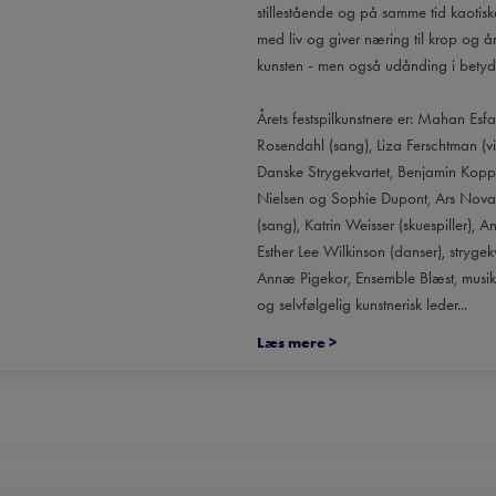
stillestående og på samme tid kaotisk
med liv og giver næring til krop og å
kunsten - men også udånding i betydn
Årets festspilkunstnere er: Mahan Esfa
Rosendahl (sang), Liza Ferschtman (vio
Danske Strygekvartet, Benjamin Kop
Nielsen og Sophie Dupont, Ars Nova
(sang), Katrin Weisser (skuespiller), A
Esther Lee Wilkinson (danser), strygek
Annæ Pigekor, Ensemble Blæst, musi
og selvfølgelig kunstnerisk leder...
Læs mere
>