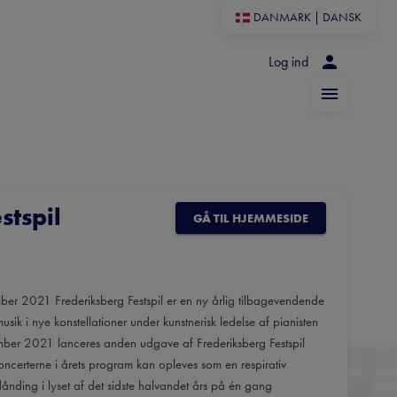
DANMARK
|
DANSK
Log ind
stspil
GÅ TIL HJEMMESIDE
mber 2021 Frederiksberg Festspil er en ny årlig tilbagevendende
musik i nye konstellationer under kunstnerisk ledelse af pianisten
ember 2021 lanceres anden udgave af Frederiksberg Festspil
oncerterne i årets program kan opleves som en respirativ
dånding i lyset af det sidste halvandet års på én gang