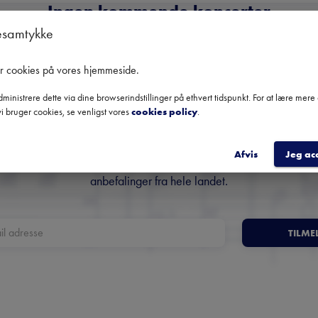
Ingen kommende koncerter
Brug datofilteret for at se tidligere koncerter
esamtykke
er cookies på vores hjemmeside
.
ministrere dette via dine browserindstillinger på ethvert tidspunkt. For at lære mer
Danmarks største nyhedsbrev
i bruger cookies, se venligst vores
cookies policy
.
om klassisk musik
Afvis
Jeg ac
Få overblik over kommende koncerter, festivaler og udvalgte
anbefalinger fra hele landet.
TILME