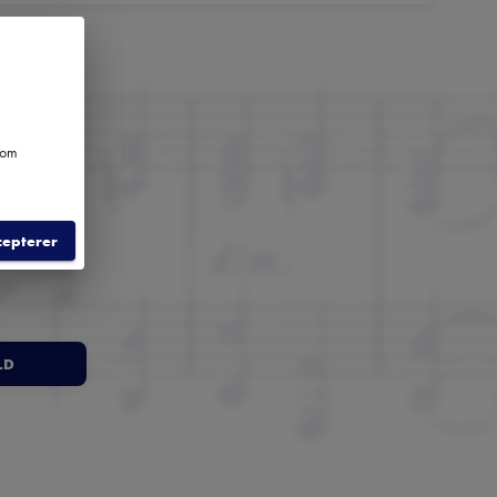
e om
cepterer
LD