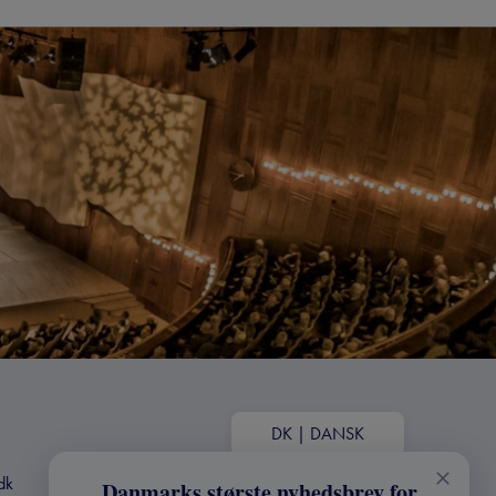
DK
|
DANSK
dk
Danmarks største nyhedsbrev for