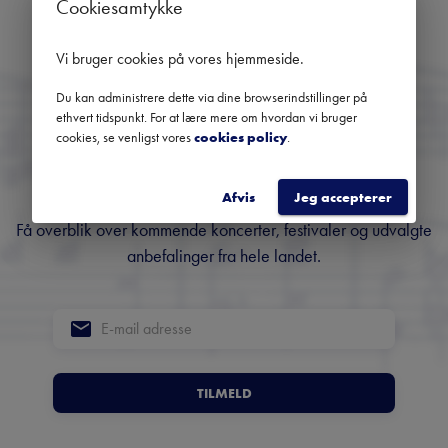
Cookiesamtykke
Brug datofilteret for at se tidligere koncerter
Vi bruger cookies på vores hjemmeside
.
Du kan administrere dette via dine browserindstillinger på
Danmarks største
ethvert tidspunkt. For at lære mere om hvordan vi bruger
cookies, se venligst vores
cookies policy
.
nyhedsbrev om klassisk
musik
Afvis
Jeg accepterer
Få overblik over kommende koncerter, festivaler og udvalgte
anbefalinger fra hele landet.
TILMELD