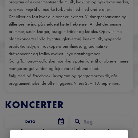
program af eksperimenterende musik, lydkunst og nyskrevne værker,
som viser veje til at mærke forbundethed med andre arter.
Det bliver en fest hvor alle arter er inviteret. Vi skærper sanserne og
stiller ørerne ind på sjældent hørte frekvenser. Alt det der summer,
brummer, suser, knager, bræger, kribler og krabler. Oplev intime
plantekoncerter i vild bynatur, gletsjerstøj, insektmusik, syngende
produktionsdyr, en rockopera om klimasorg, aromatiske
duftkoncerter og fælles øvelser i nye naturbegreber.
Gong Tomorrow udforsker musikkens potentialer til at åbne en mere
mangesproget verden og fejre vores forbundethed.
Følg med på Facebook, Instagram og gongtomorrow.dk, når
programmet løbende offentliggøres. Vi ses 2. – 10. september.
KONCERTER
DATO
Ingen kommende koncerter