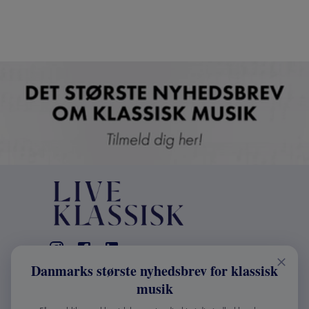
Danmarks største nyhedsbrev for klassisk
KONTAKT
musik
+45 2241 4168