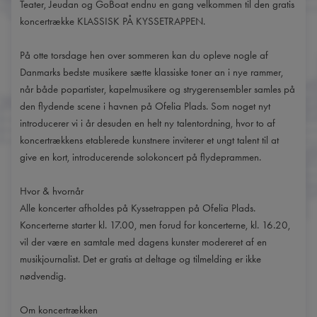
Teater, Jeudan og GoBoat endnu en gang velkommen til den gratis
koncertrække KLASSISK PÅ KYSSETRAPPEN.
På otte torsdage hen over sommeren kan du opleve nogle af
Danmarks bedste musikere sætte klassiske toner an i nye rammer,
når både popartister, kapelmusikere og strygerensembler samles på
den flydende scene i havnen på Ofelia Plads. Som noget nyt
introducerer vi i år desuden en helt ny talentordning, hvor to af
koncertrækkens etablerede kunstnere inviterer et ungt talent til at
give en kort, introducerende solokoncert på flydeprammen.
Hvor & hvornår
Alle koncerter afholdes på Kyssetrappen på Ofelia Plads.
Koncerterne starter kl. 17.00, men forud for koncerterne, kl. 16.20,
vil der være en samtale med dagens kunster modereret af en
musikjournalist. Det er gratis at deltage og tilmelding er ikke
nødvendig.
Om koncertrækken