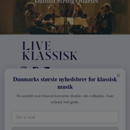
Danmarks største nyhedsbrev for klassisk
KONTAKT
musik
+45 2241 4168
Få overblik over klassisk koncerter direkte i din indbakke - hver
info@liveklassisk.dk
måned, helt gratis.
Live Klassisk ApS
CVR 41507780