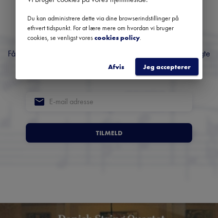
nyhedsbrev om klassisk
Du kan administrere dette via dine browserindstillinger på
ethvert tidspunkt. For at lære mere om hvordan vi bruger
musik
cookies, se venligst vores
cookies policy
.
Få overblik over kommende koncerter, festivaler og udvalgte
anbefalinger fra hele landet.
Afvis
Jeg accepterer
TILMELD