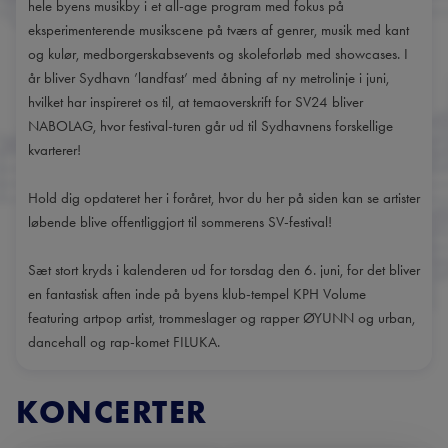
hele byens musikby i et all-age program med fokus på
eksperimenterende musikscene på tværs af genrer, musik med kant
og kulør, medborgerskabsevents og skoleforløb med showcases. I
år bliver Sydhavn ’landfast’ med åbning af ny metrolinje i juni,
hvilket har inspireret os til, at temaoverskrift for SV24 bliver
NABOLAG, hvor festival-turen går ud til Sydhavnens forskellige
kvarterer!
Hold dig opdateret her i foråret, hvor du her på siden kan se artister
løbende blive offentliggjort til sommerens SV-festival!
Sæt stort kryds i kalenderen ud for torsdag den 6. juni, for det bliver
en fantastisk aften inde på byens klub-tempel KPH Volume
featuring artpop artist, trommeslager og rapper ØYUNN og urban,
dancehall og rap-komet FILUKA.
KONCERTER