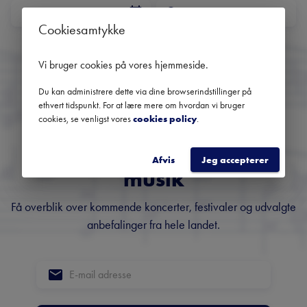
DATO
Cookiesamtykke
Ingen kommende koncerter
Brug datofilteret for at se tidligere koncerter
Vi bruger cookies på vores hjemmeside
.
Du kan administrere dette via dine browserindstillinger på
ethvert tidspunkt. For at lære mere om hvordan vi bruger
cookies, se venligst vores
cookies policy
.
Danmarks største
nyhedsbrev om klassisk
Afvis
Jeg accepterer
musik
Få overblik over kommende koncerter, festivaler og udvalgte
anbefalinger fra hele landet.