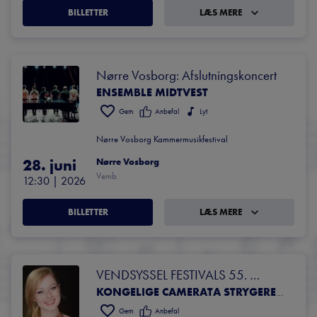
BILLETTER
LÆS MERE
Nørre Vosborg: Afslutningskoncert
ENSEMBLE MIDTVEST
Gem
Anbefal
Lyt
Nørre Vosborg Kammermusikfestival
28. juni
Nørre Vosborg
Vemb
12:30
 | 
2026
BILLETTER
LÆS MERE
VENDSYSSEL FESTIVALS 55. 
ÅBNINGSKONCERT 
KONGELIGE CAMERATA STRYGERENSEMBLE FRA DET KGL. KAPEL
Gem
Anbefal