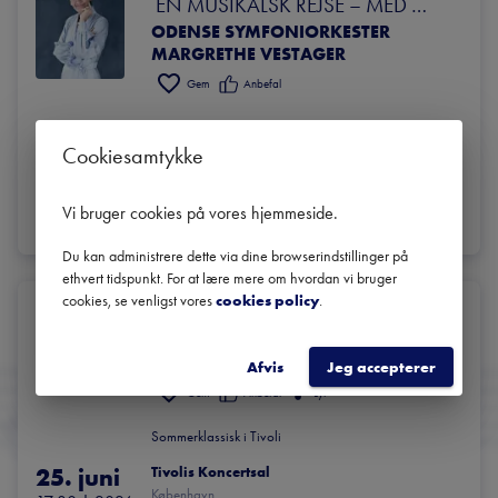
 EN MUSIKALSK REJSE – MED 
ODENSE SYMFONIORKESTER
MARGRETHE VESTAGER
MARGRETHE VESTAGER
Gem
Anbefal
25. juni
Odense Koncerthus - Carl Nielsen Salen
Cookiesamtykke
Odense
17:00
 | 
2026
Vi bruger cookies på vores hjemmeside
.
BILLETTER
LÆS MERE
Du kan administrere dette via dine browserindstillinger på
ethvert tidspunkt. For at lære mere om hvordan vi bruger
cookies, se venligst vores
cookies policy
.
Joseph Calleja – de største tenorhits
COPENHAGEN PHIL - HELE SJÆLLANDS SYMFONIORKESTER
DIRIGENT: CHRISTOPH GEDSCHOLD SOLIST: JOSEPH CALLEJA, TENOR
Afvis
Jeg accepterer
Gem
Anbefal
Lyt
Sommerklassisk i Tivoli
25. juni
Tivolis Koncertsal
København