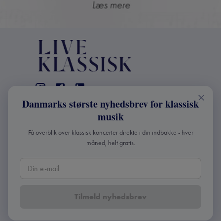
Danmarks største nyhedsbrev for klassisk
KONTAKT
musik
+45 2241 4168
Få overblik over klassisk koncerter direkte i din indbakke - hver
info@liveklassisk.dk
måned, helt gratis.
Live Klassisk ApS
CVR 41507780
Tilmeld nyhedsbrev
Copyright ©
2026
Live Klassisk •
Fortroligheds- og
cookie-politik