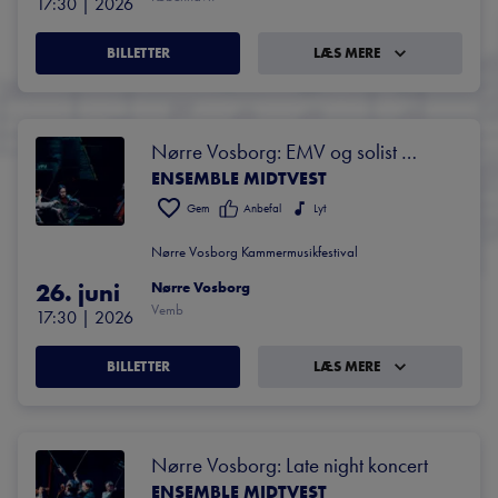
17:30
 | 
2026
BILLETTER
LÆS MERE
Nørre Vosborg: EMV og solist 
ENSEMBLE MIDTVEST
Sebastian Klinger
Gem
Anbefal
Lyt
Nørre Vosborg Kammermusikfestival
26. juni
Nørre Vosborg
Vemb
17:30
 | 
2026
BILLETTER
LÆS MERE
Nørre Vosborg: Late night koncert
ENSEMBLE MIDTVEST