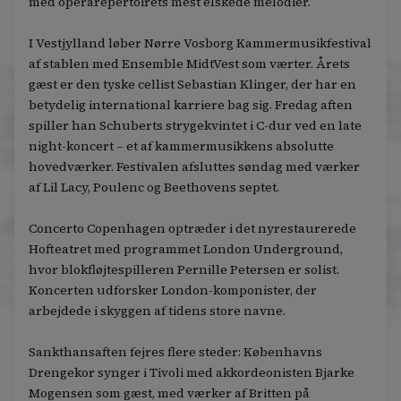
med operarepertoirets mest elskede melodier.
I Vestjylland løber Nørre Vosborg Kammermusikfestival
af stablen med Ensemble MidtVest som værter. Årets
gæst er den tyske cellist Sebastian Klinger, der har en
betydelig international karriere bag sig. Fredag aften
spiller han Schuberts strygekvintet i C-dur ved en late
night-koncert – et af kammermusikkens absolutte
hovedværker. Festivalen afsluttes søndag med værker
af Lil Lacy, Poulenc og Beethovens septet.
Concerto Copenhagen optræder i det nyrestaurerede
Hofteatret med programmet London Underground,
hvor blokfløjtespilleren Pernille Petersen er solist.
Koncerten udforsker London-komponister, der
arbejdede i skyggen af tidens store navne.
Sankthansaften fejres flere steder: Københavns
Drengekor synger i Tivoli med akkordeonisten Bjarke
Mogensen som gæst, med værker af Britten på