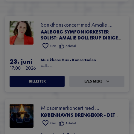
Sankthanskoncert med Amalie 
AALBORG SYMFONIORKESTER
Dollerup
SOLIST: AMALIE DOLLERUP DIRIGENT: BJARNI FRIMANN BJARNASON KOR: NORDJYSK PIGEKOR OG KLARUP PIGEKOR
Gem
Anbefal
23. juni
Musikkens Hus - Koncertsalen
Aalborg
17:00
 | 
2026
BILLETTER
LÆS MERE
Midsommerkoncert med 
Københavns Drengekor 
KØBENHAVNS DRENGEKOR - DET KONGELIGE KANTORI DIRIGENT: CARSTEN SEYER-HANSEN SOLIST: BJARKE MOGENSEN, AKKORDEON
Gem
Anbefal