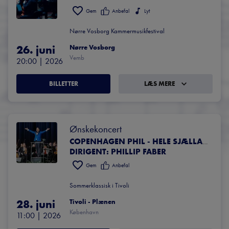
Gem
Anbefal
Lyt
Nørre Vosborg Kammermusikfestival
26. juni
Nørre Vosborg
Vemb
20:00
 | 
2026
BILLETTER
LÆS MERE
Ønskekoncert
COPENHAGEN PHIL - HELE SJÆLLANDS SYMFONIORKESTER
DIRIGENT: PHILLIP FABER
Gem
Anbefal
Sommerklassisk i Tivoli
28. juni
Tivoli - Plænen
København
11:00
 | 
2026