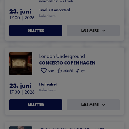
Sommerklassisk i Tivoli
23. juni
Tivolis Koncertsal
København
17:00
 | 
2026
BILLETTER
LÆS MERE
London Underground
CONCERTO COPENHAGEN
Gem
Anbefal
Lyt
23. juni
Hofteatret
København
17:30
 | 
2026
BILLETTER
LÆS MERE