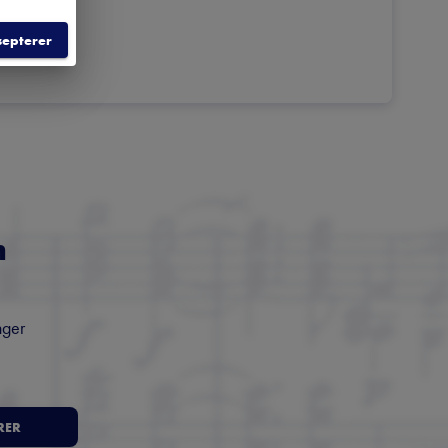
septerer
m
nger
RER