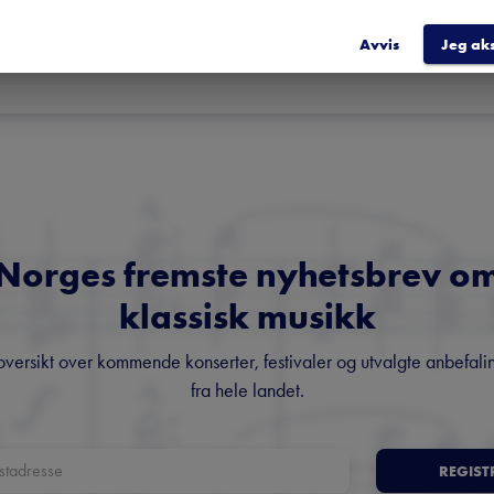
ulturråd

Avvis
Jeg ak
Norges fremste nyhetsbrev o
klassisk musikk
oversikt over kommende konserter, festivaler og utvalgte anbefali
fra hele landet.
REGIST