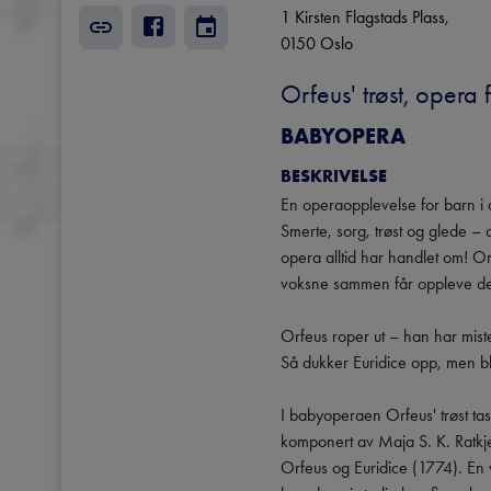
1 Kirsten Flagstads Plass
, 
0150
Oslo
Orfeus' trøst, opera
BABYOPERA
BESKRIVELSE
En operaopplevelse for barn i 
Smerte, sorg, trøst og glede – d
opera alltid har handlet om! Or
voksne sammen får oppleve det 
Orfeus roper ut – han har mistet
Så dukker Euridice opp, men blir p
I babyoperaen Orfeus' trøst tas
komponert av Maja S. K. Ratkje,
Orfeus og Euridice (1774). En 