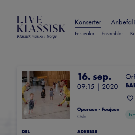
Konserter
Anbefali
Festivaler
Ensembler
Ko
Klassisk musikk i Norge
16. sep.
Orf
BA
09:15
 | 
2020
Operaen - Foajeen
Fam
Oslo
DEL
ADRESSE