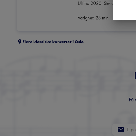
Ultima 2020. Støttet av Norsk K
Varighet: 25 min
Flere klassiske koncerter i
Oslo
Få 