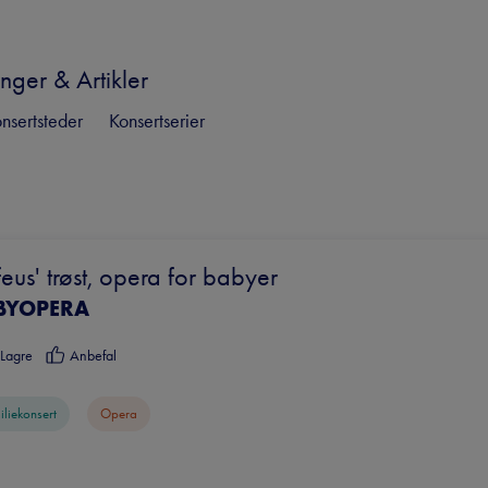
nger & Artikler
nsertsteder
Konsertserier
eus' trøst, opera for babyer
BYOPERA
Lagre
Anbefal
iliekonsert
Opera