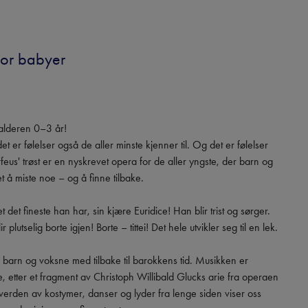
 for babyer
alderen 0–3 år!

et er følelser også de aller minste kjenner til. Og det er følelser 
feus' trøst er en nyskrevet opera for de aller yngste, der barn og 
å miste noe – og å finne tilbake.

 det fineste han har, sin kjære Euridice! Han blir trist og sørger. 
lutselig borte igjen! Borte – tittei! Det hele utvikler seg til en lek.

 barn og voksne med tilbake til barokkens tid. Musikken er 
 etter et fragment av Christoph Willibald Glucks arie fra operaen 
verden av kostymer, danser og lyder fra lenge siden viser oss 