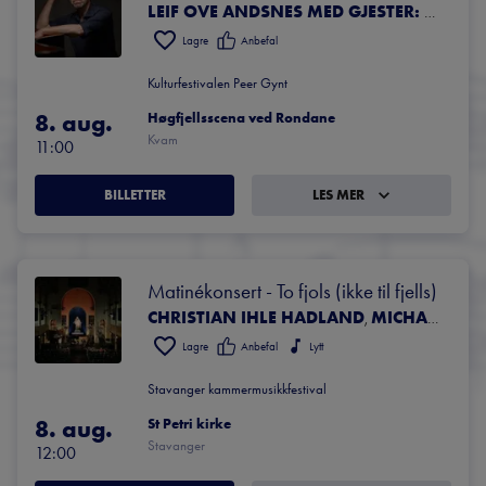
LEIF OVE ANDSNES MED GJESTER: OPUS13 OG MARIUS NESET
Lagre
Anbefal
Kulturfestivalen Peer Gynt
8. aug.
Høgfjellsscena ved Rondane
Kvam
11:00
BILLETTER
LES MER
Matinékonsert - To fjols (ikke til fjells)
CHRISTIAN IHLE HADLAND
MICHAEL GERMER
,
Lagre
Anbefal
Lytt
Stavanger kammermusikkfestival
8. aug.
St Petri kirke
Stavanger
12:00