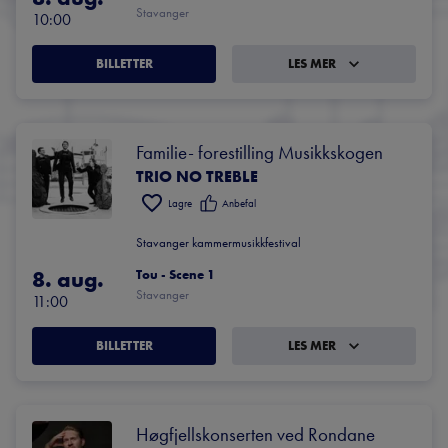
Stavanger
10:00
BILLETTER
LES MER
Familie- forestilling Musikkskogen
TRIO NO TREBLE
Lagre
Anbefal
Stavanger kammermusikkfestival
8. aug.
Tou - Scene 1
Stavanger
11:00
BILLETTER
LES MER
Høgfjellskonserten ved Rondane