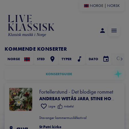
NORGE
|
NORSK
Klassisk musikk i Norge
KOMMENDE KONSERTER
NORGE
STED
TYPER
DATO
KONSERTGUIDE
Fortellerstund - Det blodige rommet
ANDREAS WETÅS JARA
STINE HONORE
,
Lagre
Anbefal
Stavanger kammermusikkfestival
8. aug.
St Petri kirke