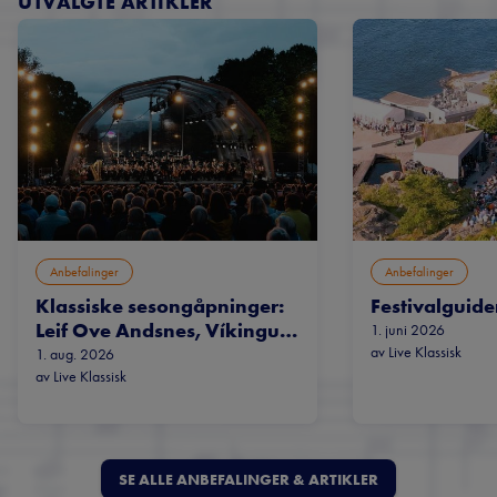
UTVALGTE ARTIKLER
Anbefalinger
Anbefalinger
Klassiske sesongåpninger:
Festivalguid
Leif Ove Andsnes, Víkingur
1. juni 2026
av
Live Klassisk
Ólafsson og nye sjefsdir…
1. aug. 2026
av
Live Klassisk
SE ALLE ANBEFALINGER & ARTIKLER