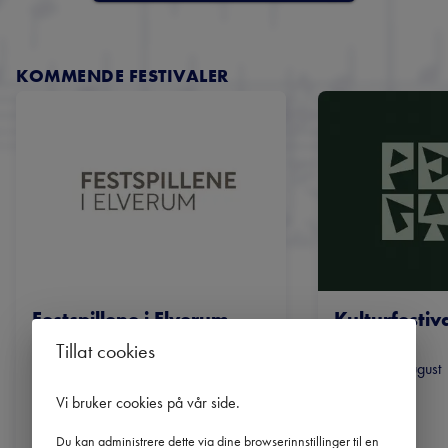
KOMMENDE FESTIVALER
Festspillene i Elverum
Kulturfestiv
Gynt
31. juli - 9. august | 2026
Tillat cookies
31. juli - 9. augus
Elverum
Gålå
Vi bruker cookies på vår side
.
Du kan administrere dette via dine browserinnstillinger til en