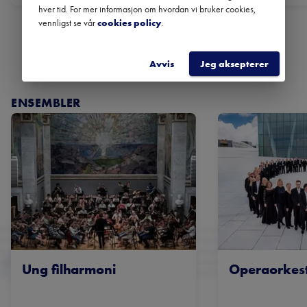
hver tid. For mer informasjon om hvordan vi bruker cookies,
vennligst se vår
cookies policy
.
SE ALLE FESTIVALER
Avvis
Jeg aksepterer
ENSEMBLER
Ung filharmoni
Operaorkest