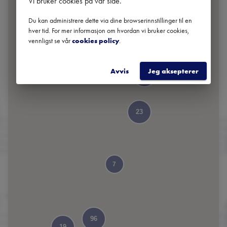
Vi bruker cookies på vår side
.
Du kan administrere dette via dine browserinnstillinger til en
hver tid. For mer informasjon om hvordan vi bruker cookies,
30
vennligst se vår
cookies policy
.
Avvis
Jeg aksepterer
51
23
7
96
19