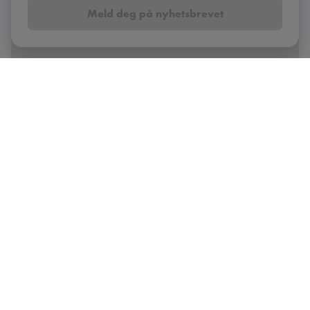
Meld deg på nyhetsbrevet
Operaen - Hovedscenen
Oslo
Oslo Konserthus - Store sal
Oslo