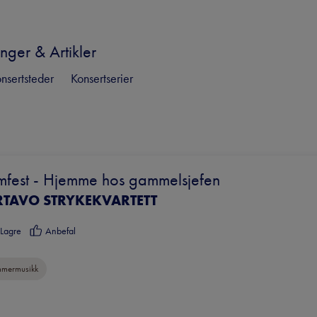
nger & Artikler
nsertsteder
Konsertserier
fest - Hjemme hos gammelsjefen
RTAVO STRYKEKVARTETT
Lagre
Anbefal
mermusikk