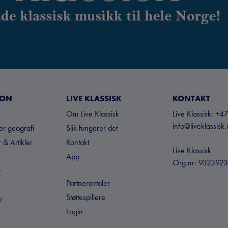
JON
LIVE KLASSISK
KONTAKT
Om Live Klassisk
Live Klassisk: 
info@liveklassisk
ter geografi
Slik fungerer det
 & Artikler
Kontakt
Live Klassisk
App
Org nr: 932392
r
Partneravtaler
Støttespillere
r
Login