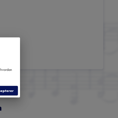
m hvordan
septerer
m