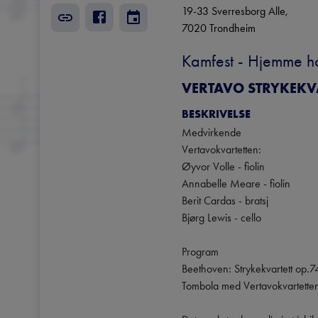
19-33 Sverresborg Alle
, 
7020
Trondheim
Kamfest - Hjemme h
VERTAVO STRYKEKV
BESKRIVELSE
Medvirkende

Vertavokvartetten:

Øyvor Volle - fiolin

Annabelle Meare - fiolin

Berit Cardas - bratsj

Bjørg Lewis - cello

Program

Beethoven: Strykekvartett op.7
Tombola med Vertavokvartetten