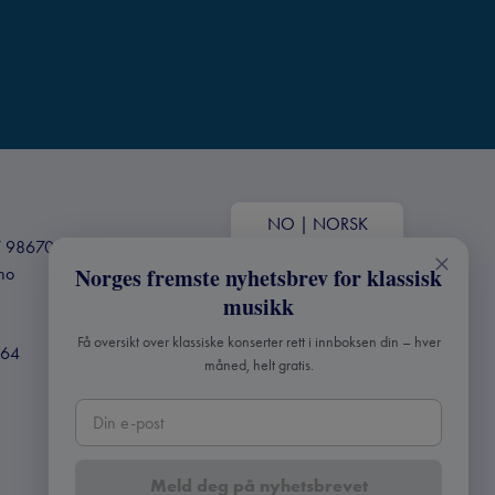
NO
|
NORSK
+47 98670803
Norges fremste nyhetsbrev for klassisk
.no
musikk
Få oversikt over klassiske konserter rett i innboksen din – hver
364
måned, helt gratis.
Meld deg på nyhetsbrevet