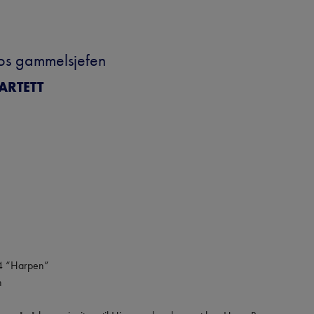
os gammelsjefen
ARTETT
4 “Harpen”


