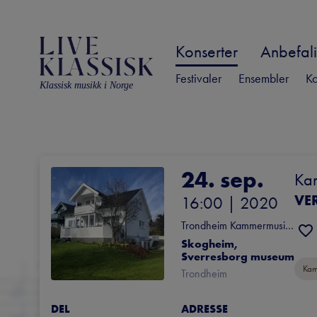
Konserter
Anbefali
Festivaler
Ensembler
Ko
Klassisk musikk i Norge
24. sep.
Kam
VE
16:00
 | 
2020
Trondheim Kammermusikkfestival
Skogheim, 
Sverresborg museum
Kam
Trondheim
DEL
ADRESSE