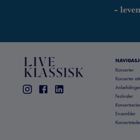
NAVIGAS
Konserter
Konserter et
Anbefalinger
Festivaler
Konsertserie
Ensembler
Konsertstede