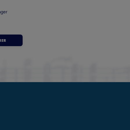
nger
RER