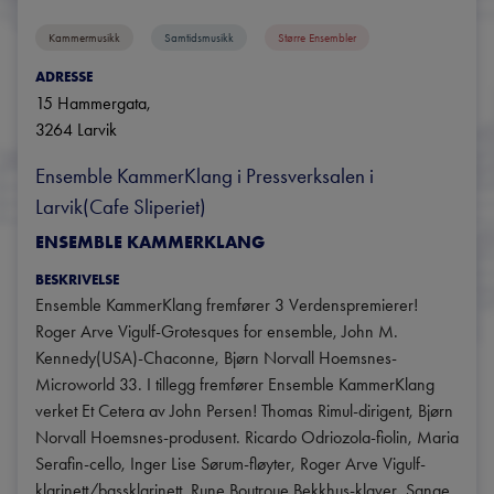
Kammermusikk
Samtidsmusikk
Større Ensembler
ADRESSE
15 Hammergata
, 
3264
Larvik
Ensemble KammerKlang i Pressverksalen i 
Larvik(Cafe Sliperiet)
ENSEMBLE KAMMERKLANG
BESKRIVELSE
​Ensemble KammerKlang fremfører 3 Verdenspremierer! 
Roger Arve Vigulf-Grotesques for ensemble, John M. 
Kennedy(USA)-Chaconne, Bjørn Norvall Hoemsnes-
Microworld 33. I tillegg fremfører Ensemble KammerKlang 
verket Et Cetera av John Persen! Thomas Rimul-dirigent, Bjørn 
Norvall Hoemsnes-produsent. Ricardo Odriozola-fiolin, Maria 
Serafin-cello, Inger Lise Sørum-fløyter, Roger Arve Vigulf-
klarinett/bassklarinett, Rune Boutroue Bekkhus-klaver, Sanae 