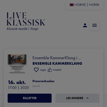
NORGE
|
NORSK
Klassisk musikk i Norge
Ensemble KammerKlang i 
ENSEMBLE KAMMERKLANG
Pressverksalen i Larvik(Cafe 
Sliperiet)
Lagre
Anbefal
16. okt.
Pressverksalen
Larvik
17:00
 | 
2020
BILLETTER
LES MINDRE