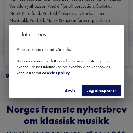
Yoshida-syntheziser, André Fjørtoft-percussion. Støttet av 
Norsk Kulturfond, Vestfold/Telemark Fylkeskommune, 
NyMusikk Vestfold, Norsk Komponistforening, Calstate 
University Los Angeles. 
Tillat cookies
https://ensemblekammerklang.wixsite.com/website
DEL
Vi bruker cookies på vår side
.
Du kan administrere dette via dine browserinnstillinger til en
hver tid. For mer informasjon om hvordan vi bruker cookies,
vennligst se vår
cookies policy
.
Flere klassiske koncerter i
Vestfold og Telemark
Avvis
Jeg aksepterer
Norges fremste nyhetsbrev
om klassisk musikk
Få oversikt over kommende konserter, festivaler og utvalgte