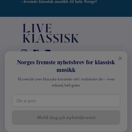
Norges fremste nyhetsbrev for klassisk
KONTAKT
musikk
Live Klassisk: +47 98670803
Få oversikt over klassiske konserter rett i innboksen din – hver
info@liveklassisk.no
måned, helt gratis.
Live Klassisk
Org nr: 932392364
Meld deg på nyhetsbrevet
Copyright ©
2026
Live Klassisk •
Personvern og
cookies